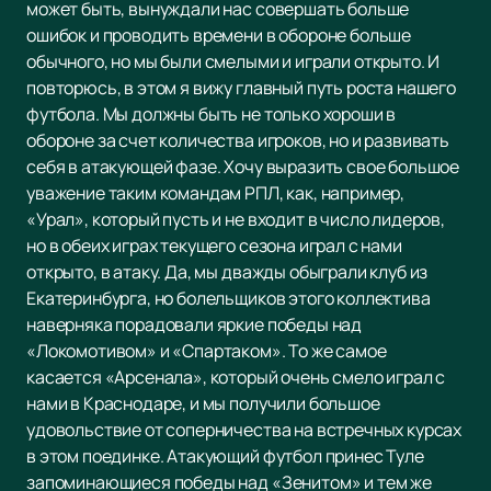
может быть, вынуждали нас совершать больше
ошибок и проводить времени в обороне больше
обычного, но мы были смелыми и играли открыто. И
повторюсь, в этом я вижу главный путь роста нашего
футбола. Мы должны быть не только хороши в
обороне за счет количества игроков, но и развивать
себя в атакующей фазе. Хочу выразить свое большое
уважение таким командам РПЛ, как, например,
«Урал», который пусть и не входит в число лидеров,
но в обеих играх текущего сезона играл с нами
открыто, в атаку. Да, мы дважды обыграли клуб из
Екатеринбурга, но болельщиков этого коллектива
наверняка порадовали яркие победы над
«Локомотивом» и «Спартаком». То же самое
касается «Арсенала», который очень смело играл с
нами в Краснодаре, и мы получили большое
удовольствие от соперничества на встречных курсах
в этом поединке. Атакующий футбол принес Туле
запоминающиеся победы над «Зенитом» и тем же