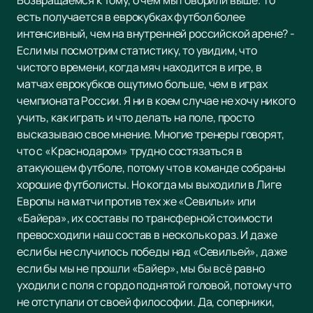
Возвращаемся к тому, о чем мы говорили выше. То
есть получается в еврокубках футбол более
интенсивный, чем на внутренней российской арене? -
Если мы посмотрим статистику, то увидим, что
чистого времени, когда мяч находится в игре, в
матчах еврокубков ощутимо больше, чем в играх
чемпионата России. Я ни в коем случае не хочу никого
учить, как играть и что делать на поле, просто
высказываю свое мнение. Многие тренеры говорят,
что с «Краснодаром» трудно состязаться в
атакующем футболе, потому что в команде собраны
хорошие футболисты. Но когда мы выходили в Лиге
Европы на матчи против тех же «Севильи» или
«Байера», их составы по трансферной стоимости
превосходили наш состав в несколько раз. И даже
если бы не случилось победы над «Севильей», даже
если бы мы не прошли «Байер», мы бы всё равно
уходили с поля с гордо поднятой головой, потому что
не отступали от своей философии. Да, соперники,