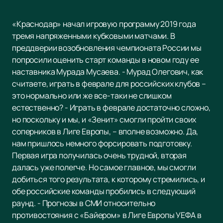
«Краснодар» начал игровую программу 2019 года
тремя напряженными кубковыми матчами. В
преддверии возобновления чемпионата России мы
попросили оценить старт команды в новом году ее
наставника Мурада Мусаева. - Мурад Олегович, как
считаете, играть в феврале для российских клубов –
это нормально или же все-таки не слишком
естественно? - Играть в феврале достаточно сложно,
но поскольку и мы, и «Зенит» смогли пройти своих
соперников в Лиге Европы, – вполне возможно. Да,
нам пришлось немного форсировать подготовку.
Первая игра получилась очень трудной, вторая
далась уже полегче. Но самое главное, мы смогли
добиться того результата, к которому стремились, и
обе российские команды пробились в следующий
раунд. - Прогнозы в СМИ относительно
противостояния с «Байером» в Лиге Европы УЕФА в