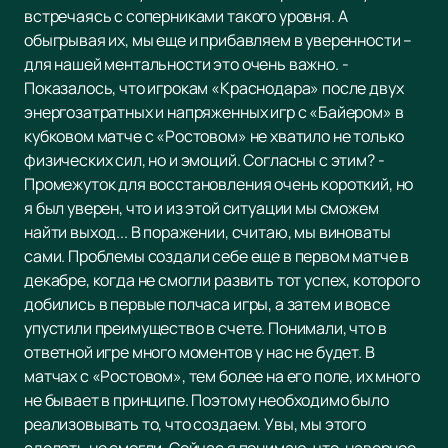
встречаясь с соперниками такого уровня. А
обыгрывая их, мы еще и прибавляем в уверенности –
для нашей ментальности это очень важно. -
Показалось, что игрокам «Краснодара» после двух
энергозатратных и напряженных игр с «Байером» в
кубковом матче с «Ростовом» не хватило не только
физических сил, но и эмоций. Согласны с этим? -
Промежуток для восстановления очень короткий, но
я был уверен, что и из этой ситуации мы сможем
найти выход... В поражении, считаю, мы виноваты
сами. Проблемы создали себе еще в первом матче в
декабре, когда не смогли развить тот успех, которого
добились в первые полчаса игры, а затем и вовсе
упустили преимущество в счете. Понимали, что в
ответной игре много моментов у нас не будет. В
матчах с «Ростовом», тем более на его поле, их много
не бывает в принципе. Поэтому необходимо было
реализовывать то, что создаем. Увы, мы этого