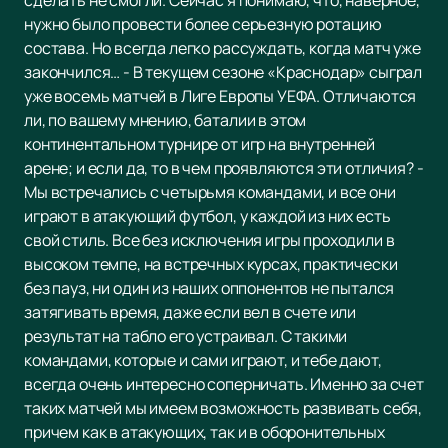
сделать не смогли. Сейчас я понимаю, что, наверное,
нужно было провести более серьезную ротацию
состава. Но всегда легко рассуждать, когда матч уже
закончился… - В текущем сезоне «Краснодар» сыграл
уже восемь матчей в Лиге Европы УЕФА. Отличаются
ли, по вашему мнению, баталии в этом
континентальном турнире от игр на внутренней
арене; и если да, то в чем проявляются эти отличия? -
Мы встречались с четырьмя командами, и все они
играют в атакующий футбол, у каждой из них есть
свой стиль. Все без исключения игры проходили в
высоком темпе, на встречных курсах, практически
без пауз, ни один из наших оппонентов не пытался
затягивать время, даже если вел в счете или
результат на табло его устраивал. С такими
командами, которые и сами играют, и тебе дают,
всегда очень интересно соперничать. Именно за счет
таких матчей мы имеем возможность развивать себя,
причем как в атакующих, так и в оборонительных