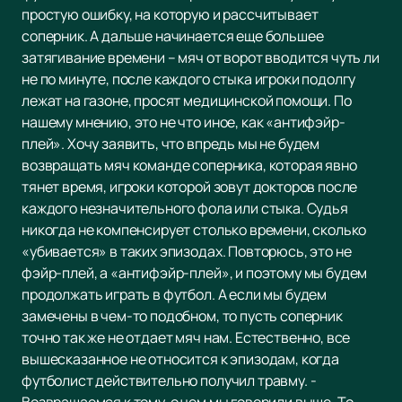
простую ошибку, на которую и рассчитывает
соперник. А дальше начинается еще большее
затягивание времени – мяч от ворот вводится чуть ли
не по минуте, после каждого стыка игроки подолгу
лежат на газоне, просят медицинской помощи. По
нашему мнению, это не что иное, как «антифэйр-
плей». Хочу заявить, что впредь мы не будем
возвращать мяч команде соперника, которая явно
тянет время, игроки которой зовут докторов после
каждого незначительного фола или стыка. Судья
никогда не компенсирует столько времени, сколько
«убивается» в таких эпизодах. Повторюсь, это не
фэйр-плей, а «антифэйр-плей», и поэтому мы будем
продолжать играть в футбол. А если мы будем
замечены в чем-то подобном, то пусть соперник
точно так же не отдает мяч нам. Естественно, все
вышесказанное не относится к эпизодам, когда
футболист действительно получил травму. -