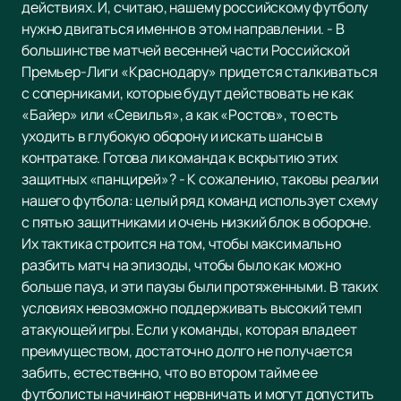
действиях. И, считаю, нашему российскому футболу
нужно двигаться именно в этом направлении. - В
большинстве матчей весенней части Российской
Премьер-Лиги «Краснодару» придется сталкиваться
с соперниками, которые будут действовать не как
«Байер» или «Севилья», а как «Ростов», то есть
уходить в глубокую оборону и искать шансы в
контратаке. Готова ли команда к вскрытию этих
защитных «панцирей»? - К сожалению, таковы реалии
нашего футбола: целый ряд команд использует схему
с пятью защитниками и очень низкий блок в обороне.
Их тактика строится на том, чтобы максимально
разбить матч на эпизоды, чтобы было как можно
больше пауз, и эти паузы были протяженными. В таких
условиях невозможно поддерживать высокий темп
атакующей игры. Если у команды, которая владеет
преимуществом, достаточно долго не получается
забить, естественно, что во втором тайме ее
футболисты начинают нервничать и могут допустить