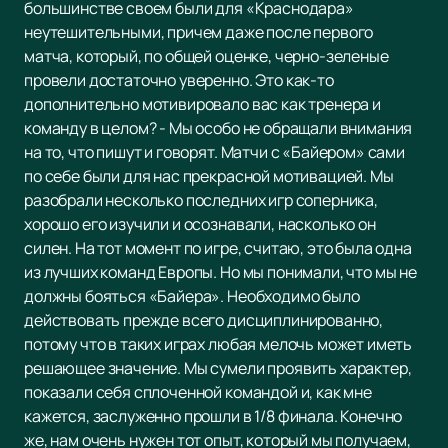
большинстве своем были для «Краснодара»
неутешительными, причем даже после первого
матча, который, по общей оценке, черно-зеленые
провели достаточно уверенно. Это как-то
дополнительно мотивировало вас как тренера и
команду в целом? - Мы особо не обращали внимания
на то, что пишут и говорят. Матчи с «Байером» сами
по себе были для нас прекрасной мотивацией. Мы
разобрали несколько последних игр соперника,
хорошо его изучили и осознавали, насколько он
силен. На тот момент по игре, считаю, это была одна
из лучших команд Европы. Но мы понимали, что мы не
должны бояться «Байера». Необходимо было
действовать прежде всего дисциплинированно,
потому что в таких играх любая мелочь может иметь
решающее значение. Мы сумели проявить характер,
показали себя сплоченной командой и, как мне
кажется, заслуженно прошли в 1/8 финала. Конечно
же, нам очень нужен тот опыт, который мы получаем,