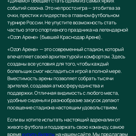
«Динамо» обещает стать одним из самых ярких
событий сезона. Это не просто игра — это битва за
очки, престиж и лидерство в главном футбольном
турнире России. Не упустите возможность стать
частью этого спортивного праздника на легендарной
«Ozon Арене» (бывшей Краснодар Арене).
«Ozon Арена» — это современный стадион, который
впечатляет своей архитектурой и комфортом. Здесь
созданы все условия для того, чтобы каждый
болельщик смог насладиться игрой в полной мере.
Вместимость арены позволяет собрать тысячи
зрителей, создавая атмосферу единства и
поддержки. Отличная видимость с любого места,
удобные сиденья и разнообразие закусок делают
посещение стадиона настоящим удовольствием.
Если вы хотите испытать настоящий адреналин от
живого футбола и поддержать свою команду, самое
время
купить билеты
на нашем сайте. Мы предлагаем