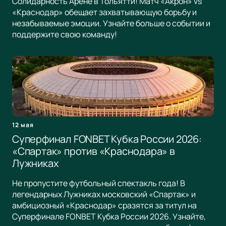
Солидарность Арене в Тольятти! Матч «Акрон» vs
«Краснодар» обещает захватывающую борьбу и
незабываемые эмоции. Узнайте больше о событии и
поддержите свою команду!
12 мая
Суперфинал FONBET Кубка России 2026:
«Спартак» против «Краснодара» в
Лужниках
Не пропустите футбольный спектакль года! В
легендарных Лужниках московский «Спартак» и
амбициозный «Краснодар» сразятся за титул на
Суперфинале FONBET Кубка России 2026. Узнайте,