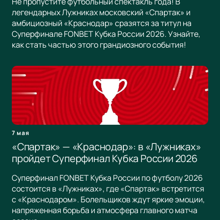
Не пропустите футбольный спектакль года! В
легендарных Лужниках московский «Спартак» и
амбициозный «Краснодар» сразятся за титул на
Суперфинале FONBET Кубка России 2026. Узнайте,
как стать частью этого грандиозного события!
7 мая
«Спартак» — «Краснодар»: в «Лужниках»
пройдет Суперфинал Кубка России 2026
Суперфинал FONBET Кубка России по футболу 2026
состоится в «Лужниках», где «Спартак» встретится
с «Краснодаром». Болельщиков ждут яркие эмоции,
напряженная борьба и атмосфера главного матча