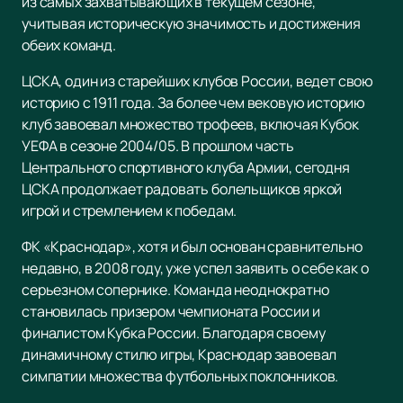
из самых захватывающих в текущем сезоне,
учитывая историческую значимость и достижения
обеих команд.
ЦСКА, один из старейших клубов России, ведет свою
историю с 1911 года. За более чем вековую историю
клуб завоевал множество трофеев, включая Кубок
УЕФА в сезоне 2004/05. В прошлом часть
Центрального спортивного клуба Армии, сегодня
ЦСКА продолжает радовать болельщиков яркой
игрой и стремлением к победам.
ФК «Краснодар», хотя и был основан сравнительно
недавно, в 2008 году, уже успел заявить о себе как о
серьезном сопернике. Команда неоднократно
становилась призером чемпионата России и
финалистом Кубка России. Благодаря своему
динамичному стилю игры, Краснодар завоевал
симпатии множества футбольных поклонников.