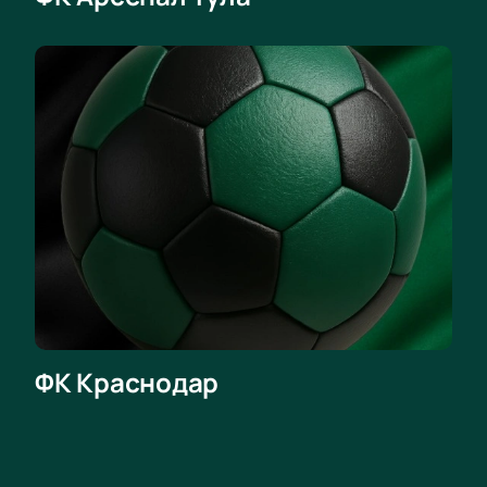
"Арсенал" – "Краснодар"?
Чтобы побывать на стадионе “Арсенал” в Туле и
поболеть за любимых футболистов, оформите
простой заказ, указав место на схеме трибун и
подходящий метод оплаты. Официальные билеты
на "Арсенал" – "Краснодар" оплачиваются онлайн
картой или наличными при получении доставки.
При оплате онлайн они приходят на e-mail.
Мы предлагаем только оригинальные билеты на
футбольные матчи, обеспечиваем качественный
сервис, быструю обработку заявок клиентов.
Вместе с друзьями и другими болельщиками на
трибунах насладитесь спортивным сражением в
Туле. "Арсенал" и "Краснодар" сразятся за важные
ФК Краснодар
очки и будут играть на пределе возможностей.
Онлайн купить билеты на матч "Арсенал" –
"Краснодар" можно на нашем сайте всего за пару
минут!