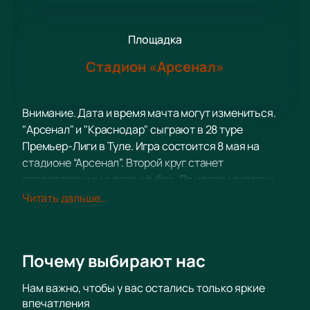
Площадка
Стадион «Арсенал»
Внимание. Дата и время мачта могут измениться.
"Арсенал" и "Краснодар" сыграют в 28 туре
Премьер-Лиги в Туле. Игра состоится 8 мая на
стадионе “Арсенал”. Второй круг станет
определяющим в паре клубов. По итогам схватки
будет известен расклад сил между оппонентами.
Читать дальше...
Купить билеты на матч "Арсенал" – "Краснодар"
РПЛ
онлайн можно на нашем сайте.
Тульский “Арсенал” примет “Краснодар” на
Почему выбирают нас
домашней арене во второй очной встрече. Игра
четвертого тура завершилась победой “быков”. Они
Нам важно, чтобы у вас остались только яркие
выиграли с преимуществом в один мяч, трижды
впечатления