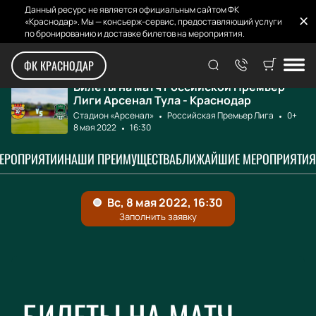
Данный ресурс не является официальным сайтом ФК
«Краснодар». Мы — консьерж-сервис, предоставляющий услуги
по бронированию и доставке билетов на мероприятия.
Главная
Афиша и билеты
Арсенал Тула - К...
ФК КРАСНОДАР
Билеты на матч Российской Премьер
Лиги Арсенал Тула - Краснодар
Стадион «Арсенал»
Российская Премьер Лига
0+
8 мая 2022
16:30
МЕРОПРИЯТИИ
НАШИ ПРЕИМУЩЕСТВА
БЛИЖАЙШИЕ МЕРОПРИЯТИЯ