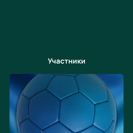
Премьер-Лигу. В этом году показывает отличное
выступление и борется в лидирующей группе с
“Зенитом”, “Сочи” и “ЦСКА”. В современной
футбольной истории у клуба нет больших
достижений. Лучший результат с 2010 года –
четвертое место в таблице.
Как купить билеты на матч
"Краснодар" – "Динамо"?
Участники
Чтобы побывать на красивом матче и посмотреть
сражение сильнейших российских футболистов,
сделайте заказ на нашем сайте. Нужно выбрать
свободное место на стадионе и вариант оплаты.
Официальные билеты на "Краснодар" – "Динамо"
вы можете оплатить с помощью карты или
наличными.
Вместе с друзьями и близкими отправляйтесь на
зрелищное спортивное событие в рамках высшего
футбольного дивизиона России. Болейте за