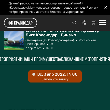
Данный ресурс не является официальным сайтом ФК
«Краснодар». Мы — консьерж-сервис, предоставляющий услуги
по бронированию и доставке билетов на мероприятия.
Главная
Афиша и билеты
Краснодар - Дина...
ФК КРАСНОДАР
Билеты на матч Российской Премьер
Лиги Краснодар - Динамо
Ozon Арена (ex. Краснодар Арена)
Российская
Премьер Лига
0+
3 апр. 2022
14:00
МЕРОПРИЯТИИ
НАШИ ПРЕИМУЩЕСТВА
БЛИЖАЙШИЕ МЕРОПРИЯТИЯ