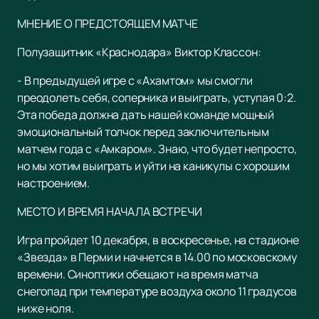
МНЕНИЕ О ПРЕДСТОЯЩЕМ МАТЧЕ
Полузащитник «Краснодара» Виктор Классон:
- В предыдущей игре с «Ахамтом» мы смогли
преодолеть себя, соперника и выиграть, уступая 0:2.
Эта победа должна дать нашей команде мощный
эмоциональный толчок перед заключительным
матчем года с «Амкаром». Знаю, что будет непросто,
но мы хотим выиграть и уйти на каникулы с хорошим
настроением.
МЕСТО И ВРЕМЯ НАЧАЛА ВСТРЕЧИ
Игра пройдет 10 декабря, в воскресенье, на стадионе
«Звезда» в Перми и начнется в 14.00 по московскому
времени. Синоптики обещают на время матча
снегопад при температуре воздуха около 11 градусов
ниже ноля.