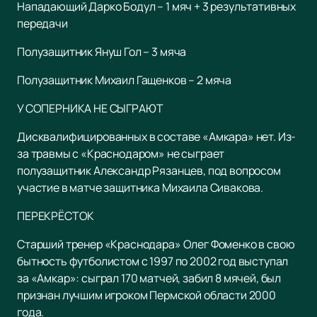
Нападающий Дарко Бодул – 1 мяч + 3 результативных
передачи
Полузащитник Януш Гол – 3 мяча
Полузащитник Михаил Гащенков – 2 мяча
У СОПЕРНИКА НЕ СЫГРАЮТ
Дисквалифицированных в составе «Амкара» нет. Из-
за травмы с «Краснодаром» не сыграет
полузащитник Александр Рязанцев, под вопросом
участие в матче защитника Михаила Сивакова.
ПЕРЕКРЁСТОК
Старший тренер «Краснодара» Олег Фоменко в свою
бытность футболистом с 1997 по 2002 год выступал
за «Амкар»: сыграл 170 матчей, забил 8 мячей, был
признан лучшим игроком Пермской области 2000
года.