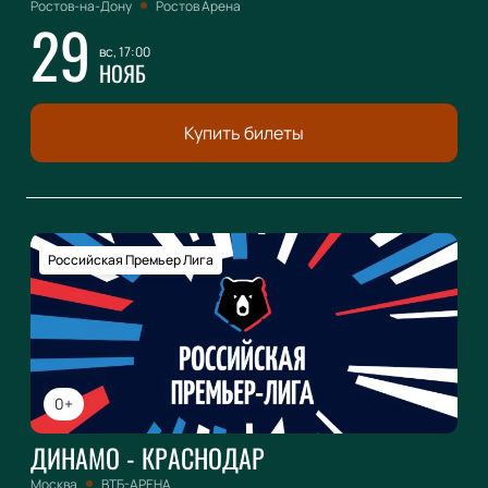
Ростов-на-Дону
Ростов Арена
29
вс, 17:00
НОЯБ
Купить билеты
Российская Премьер Лига
0+
ДИНАМО - КРАСНОДАР
Москва
ВТБ-АРЕНА