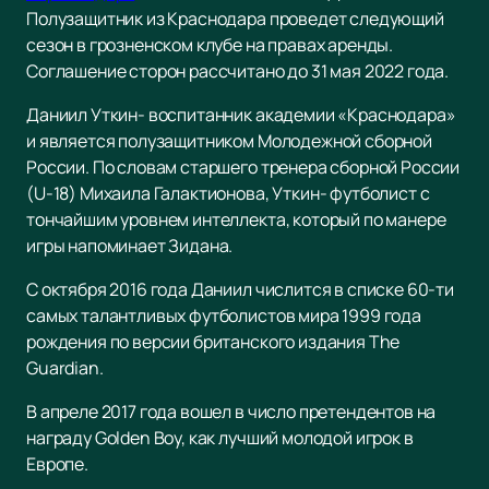
Полузащитник из Краснодара проведет следующий
сезон в грозненском клубе на правах аренды.
Соглашение сторон рассчитано до 31 мая 2022 года.
Даниил Уткин- воспитанник академии «Краснодара»
и является полузащитником Молодежной сборной
России. По словам старшего тренера сборной России
(U-18) Михаила Галактионова, Уткин- футболист с
тончайшим уровнем интеллекта, который по манере
игры напоминает Зидана.
С октября 2016 года Даниил числится в списке 60-ти
самых талантливых футболистов мира 1999 года
рождения по версии британского издания The
Guardian.
В апреле 2017 года вошел в число претендентов на
награду Golden Boy, как лучший молодой игрок в
Европе.