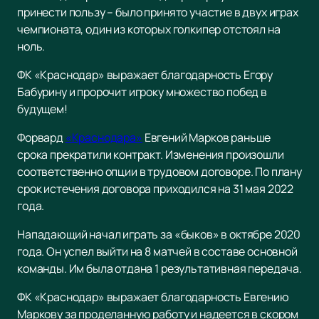
принести пользу – было принято участие в двух играх
чемпионата, один из которых голкипер отстоял на
ноль.
ФК «Краснодар» выражает благодарность Егору
Бабурину и пророчит игроку множество побед в
будущем!
Форвард
«Краснодара»
Евгений Марков раньше
срока прекратили контракт. Изменения произошли
соответственно опции в трудовом договоре. По плану
срок истечения договора приходился на 31 мая 2022
года.
Нападающий начал играть за «быков» в октябре 2020
года. Он успел выйти на 8 матчей в составе основной
команды. Им была отдана 1 результативная передача.
ФК «Краснодар» выражает благодарность Евгению
Маркову за проделанную работу и надеется в скором