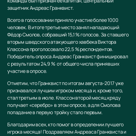
команды был признан её капитан, центральный
защитник Андреас Гранквист.
Всего в голосовании приняло участие более 1000
человек. В итоге третье место занял нападающий
Фёдор Смолов, собравший 15,1 % голосов. За ставшего
вторым шведского атакующего хавбека Виктора
Классона проголосовало 22,5 % респондентов.
Победитель опроса Андреас Гранквист финишировал
с результатом 24,9 % от общего числа принявших
участие в опросе.
Отметим, что Гранквист по итогам августа-2017 уже
признавался лучшим игроком месяца и, кроме того,
стал третьим в июле. Классон второй месяц кряду
получает «серебро» в этом опросе, а для Смолова
попадание в первую тройку стало первым.
Благодарим всех, кто помог в определении лучшего
игрока месяца! Поздравляем Андреаса Гранквиста и