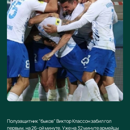
Полузащитник "быков" Виктор Классон забил гол
первым, на 26-ой минуте. Уже на 32 минуте армейцы