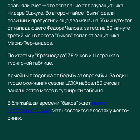
сравняли счет — это попадание от полузащитника
Чидера Эджуке. Во втором тайме "быки" сдали
позиции и пропустили еще два мяча: на 56 минуте-гол
от нападающего Федора Чалова, затем, на 69 минуте
третий мяч в ворота "быков" попал от защитника
Марио Фернандеса.
По итогам у "Краснодара" 38 очков и 11 строчка в
турнирной таблице.
Армейцы продолжают борьбу за еврокубки. За один
тур до окончания сезона ЦСКА набрал 50 очков и
занял шестое место в турнирной таблице.
В ближайшем времени "быков" ждет
матч с
"Ростовом" 16 мая
. Матч состоится в гостях у желто-
синих.