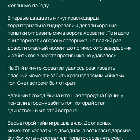
желанную победу.
В первые двадцать минут краснодарцы
территориально лидировали и делали хорошие
попытки отправить мяч в ворота Хорватии. То и дело
они прорывали оборону соперника, но всякий раз
довести опасный момент до логического завершения
и забить гол в ворота противника не удавалось.
На 31-й минуте хорватам удалось реализовать
опасный момент и забить краснодарским «быкам»
гол. Счет встречи был открыт.
Удачный проход Якича и точная передача Оршичу
помогли второму забить гол, который стал
единственным в этой встрече.
Весь второй тайм игра шла вяло. До опасных
моментов хорваты не доходили, а вот краснодарские
футболисты не оставляли попыток сравнять счет.