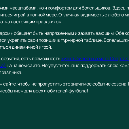
оими масштабами, но и комфортом для болельщиков. Здесь п
иться игрой в полной мере. Отличная видимость с любого м
атча настоящим праздником.
аром» обещает быть напряжённым и захватывающим. Обе 
ится укрепить свои позиции в турнирной таблице. Болельщик
иться динамичной игрой.
го события, есть возможность
купить билеты на матч Спартак
на)
на нашем сайте. Не упустите шанс поддержать свою ком
праздника.
м сайте, чтобы не пропустить это значимое событие сезона
м событием для всех любителей футбола!