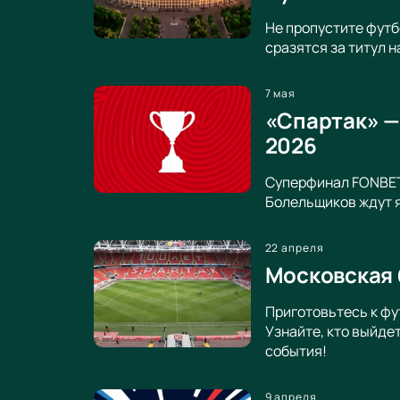
Не пропустите футб
сразятся за титул 
7 мая
«Спартак» —
2026
Суперфинал FONBET 
Болельщиков ждут я
22 апреля
Московская 
Приготовьтесь к фу
Узнайте, кто выйде
события!
9 апреля