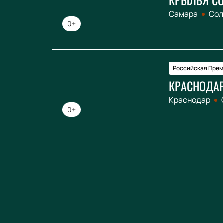
Самара
Сол
0+
Российская Прем
КРАСНОДАР
Краснодар
0+