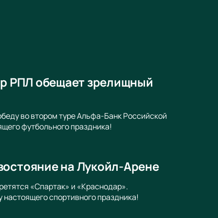
тур РПЛ обещает зрелищный
победу во втором туре Альфа-Банк Российской
ящего футбольного праздника!
востояние на Лукойл-Арене
ретятся «Спартак» и «Краснодар».
 настоящего спортивного праздника!