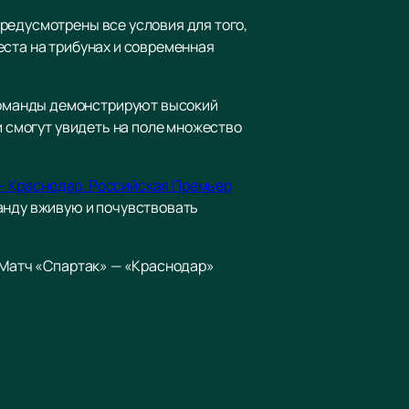
редусмотрены все условия для того,
еста на трибунах и современная
команды демонстрируют высокий
и смогут увидеть на поле множество
 - Краснодар. Российская Премьер
анду вживую и почувствовать
. Матч «Спартак» — «Краснодар»