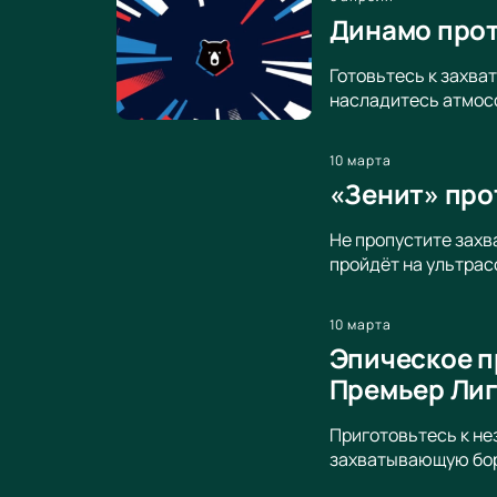
Динамо прот
Готовьтесь к захва
насладитесь атмосф
10 марта
«Зенит» про
Не пропустите зах
пройдёт на ультрас
10 марта
Эпическое п
Премьер Ли
Приготовьтесь к не
захватывающую бор