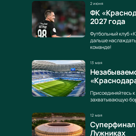
2 июня
ФК «Краснод
2027 года
Футбольный клуб «К
дальше наслаждатьс
команде!
13 мая
Незабываемо
«Краснодара
Присоединяйтесь к 
захватывающую бор
12 мая
Суперфинал 
Лужниках