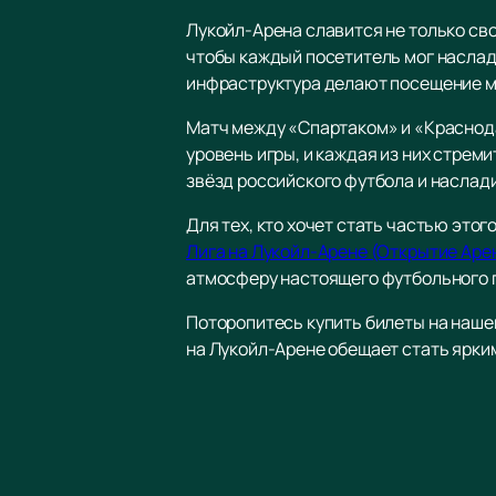
Лукойл-Арена славится не только св
чтобы каждый посетитель мог наслад
инфраструктура делают посещение м
Матч между «Спартаком» и «Краснод
уровень игры, и каждая из них стрем
звёзд российского футбола и наслад
Для тех, кто хочет стать частью это
Лига на Лукойл-Арене (Открытие Аре
атмосферу настоящего футбольного 
Поторопитесь купить билеты на наше
на Лукойл-Арене обещает стать ярки