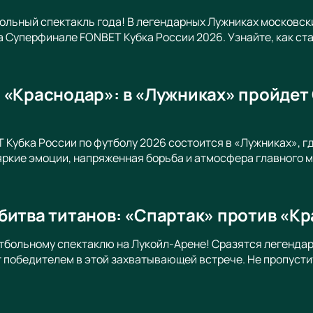
ольный спектакль года! В легендарных Лужниках московс
на Суперфинале FONBET Кубка России 2026. Узнайте, как ст
 «Краснодар»: в «Лужниках» пройдет
Кубка России по футболу 2026 состоится в «Лужниках», г
ркие эмоции, напряженная борьба и атмосфера главного м
битва титанов: «Спартак» против «К
тбольному спектаклю на Лукойл-Арене! Сразятся легенда
т победителем в этой захватывающей встрече. Не пропусти