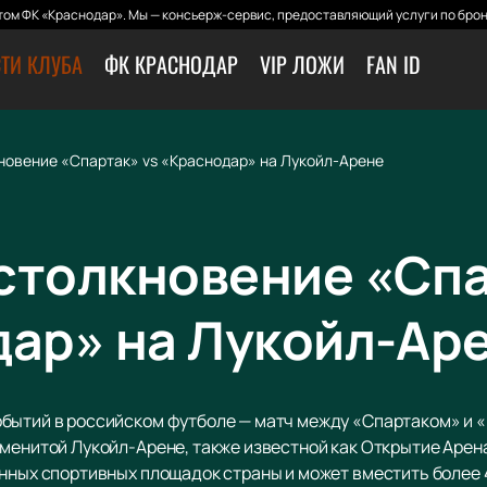
ом ФК «Краснодар». Мы — консьерж-сервис, предоставляющий услуги по брон
ТИ КЛУБА
ФК КРАСНОДАР
VIP ЛОЖИ
FAN ID
новение «Спартак» vs «Краснодар» на Лукойл-Арене
столкновение «Сп
дар» на Лукойл-Ар
бытий в российском футболе — матч между «Спартаком» и 
аменитой Лукойл-Арене, также известной как Открытие Арен
енных спортивных площадок страны и может вместить более 