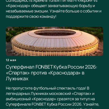
Солидарность Арене в Тольятти! Матч «Акрон» vs
«Краснодар» обещает захватывающую борьбу и
незабываемые эмоции. Узнайте больше о событии и
поддержите свою команду!
12 мая
Суперфинал FONBET Кубка России 2026:
«Спартак» против «Краснодара» в
Лужниках
Не пропустите футбольный спектакль года! В
легендарных Лужниках московский «Спартак» и
амбициозный «Краснодар» сразятся за титул на
Суперфинале FONBET Кубка России 2026. Узнайте,