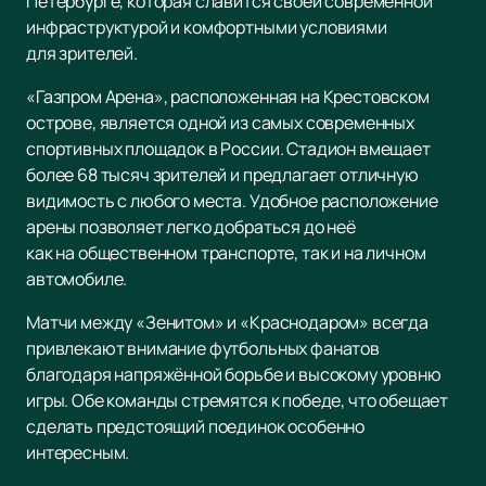
Петербурге, которая славится своей современной
инфраструктурой и комфортными условиями
для зрителей.
«Газпром Арена», расположенная на Крестовском
острове, является одной из самых современных
спортивных площадок в России. Стадион вмещает
более 68 тысяч зрителей и предлагает отличную
видимость с любого места. Удобное расположение
арены позволяет легко добраться до неё
как на общественном транспорте, так и на личном
автомобиле.
Матчи между «Зенитом» и «Краснодаром» всегда
привлекают внимание футбольных фанатов
благодаря напряжённой борьбе и высокому уровню
игры. Обе команды стремятся к победе, что обещает
сделать предстоящий поединок особенно
интересным.