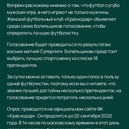
Вопреки расхожему мнению о том, что футбол сугубо
мужская игра, в него играют не только мужчины.
Женский футбольный клуб «Краснодар» объявляет
среди своих болельщиков голосование, чтобы
определить лучшую футболистку.
Голосование будет проводиться по результатам
восьми матчей Суперлиги. Болельщикам предстоит
выбрать лучшую спортсменку из списка 18
претенденток.
За сутки можно оставить только один голос в пользу
одной футболистки, поэтому если вы считаете, что
звания лучшей достойны несколько претенденток, на
голосование придется потратить несколько дней.
Опрос проводится на официальном сайте ФК
«Краснодар». Он продлится до 20 сентября 2020
года. В 14 часов по московскому времени в этот день