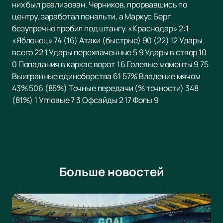
них был реализован. Черников, прорвавшись по
центру, заработал пенальти, а Маркус Берг
безупречно пробил под штангу. «Краснодар» 2:1
«Яблонец» 74 (16) Атаки (быстрые) 90 (22) 12 Удары
всего 22 1 Удары перехваченные 5 9 Удары в створ 10
0 Попадания в каркас ворот 1 6 Голевые моменты 9 75
Выигранные единоборства 61 57% Владение мячом
43% 506 (85%) Точные передачи (% точности) 348
(81%) 1 Угловые 7 3 Офсайды 2 17 Фолы 9
Больше новостей