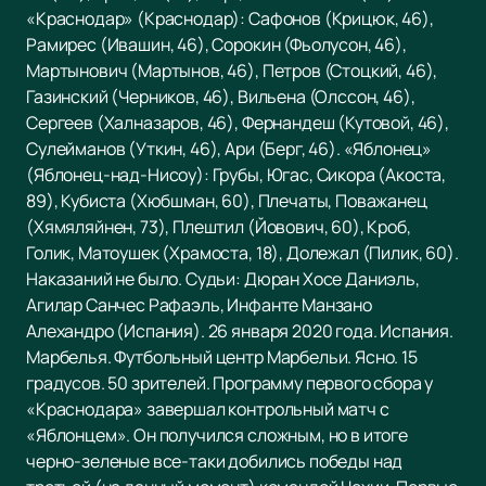
«Краснодар» (Краснодар): Сафонов (Крицюк, 46),
Рамирес (Ивашин, 46), Сорокин (Фьолусон, 46),
Мартынович (Мартынов, 46), Петров (Стоцкий, 46),
Газинский (Черников, 46), Вильена (Олссон, 46),
Сергеев (Халназаров, 46), Фернандеш (Кутовой, 46),
Сулейманов (Уткин, 46), Ари (Берг, 46). «Яблонец»
(Яблонец-над-Нисоу): Грубы, Югас, Сикора (Акоста,
89), Кубиста (Хюбшман, 60), Плечаты, Поважанец
(Хямяляйнен, 73), Плештил (Йовович, 60), Кроб,
Голик, Матоушек (Храмоста, 18), Долежал (Пилик, 60).
Наказаний не было. Судьи: Дюран Хосе Даниэль,
Агилар Санчес Рафаэль, Инфанте Манзано
Алехандро (Испания). 26 января 2020 года. Испания.
Марбелья. Футбольный центр Марбельи. Ясно. 15
градусов. 50 зрителей. Программу первого сбора у
«Краснодара» завершал контрольный матч с
«Яблонцем». Он получился сложным, но в итоге
черно-зеленые все-таки добились победы над