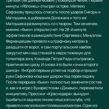
третьей (на данный момент) командой Чехии. Первые
минуты «Яблонец» отыграл острее. Матвею
Сафонову пришлось спасать после ударов Сикоры и
Матоушека, а добивания Долежала и того же
Матоушека разминулись со створом. Тем не менее,
именно «быки» открыли счет. На 28-й минуте
эффективное взаимодействие Сергеева с Мануэлом
Фернандешем привело к штрафному метрах в
двадцати от ворот, и сам португальский хавбек
закрутил мяч над стенкой в недостижимую для
голкипера зону. Команда Петра Рады отыгралась
практически сразу. И снова это были «очки второго
шанса»: Ян Кроб первым успел на подбор и прошил
руки Сафонова мощным ударом под перекладину.
После перерыва «быки» полностью заменили состав
и, как и в игре с бухарестским «Динамо», перехватили
инициативу. Прессинг «Краснодара» вынудил
ошибаться заднюю линию чешского клуба, что
привело к нескольким голевым моментам. Один из