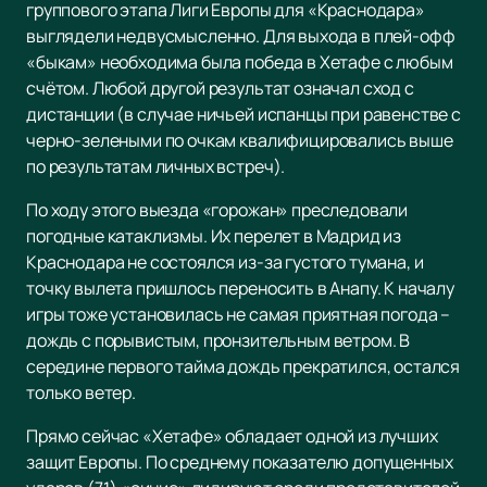
группового этапа Лиги Европы для «Краснодара»
выглядели недвусмысленно. Для выхода в плей-офф
«быкам» необходима была победа в Хетафе с любым
счётом. Любой другой результат означал сход с
дистанции (в случае ничьей испанцы при равенстве с
черно-зелеными по очкам квалифицировались выше
по результатам личных встреч).
По ходу этого выезда «горожан» преследовали
погодные катаклизмы. Их перелет в Мадрид из
Краснодара не состоялся из-за густого тумана, и
точку вылета пришлось переносить в Анапу. К началу
игры тоже установилась не самая приятная погода –
дождь с порывистым, пронзительным ветром. В
середине первого тайма дождь прекратился, остался
только ветер.
Прямо сейчас «Хетафе» обладает одной из лучших
защит Европы. По среднему показателю допущенных