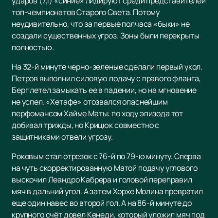
ударов (7,1) «синие» лидируют среди представителей
топ-чемпионатов Старого Света. Потому
неудивительно, что за первые полчаса «быки» не
создали существенных угроз. Зоны были перекрыты
полностью.
На 32-й минуте черно-зеленые сделали первый укол.
Петров выполнил силовую подачу с правого фланга,
Берг летел замыкать ее в падении, но на мгновение
не успел. «Хетафе» отозвался опаснейшим
перфомансом Хайме Маты: по ходу эпизода тот
добивал трижды, но Крицюк совместно с
защитниками отвели угрозу.
Роковым стал отрезок с 76-й по 79-ю минуту. Сперва
на чуть скорректированную Матой подачу углового
выскочил Леандро Кабрера и головой переправил
мяч в дальний угол. А затем Хорхе Молина превратил
еще один навес во второй гол. А на 86-й минуте до
крупного счёт довел Кенеди, который уложил мяч под