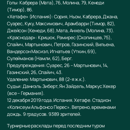
Голы: Кабрера (Мата), 76, Молина, 79, Кенеди
(Тимор), 86.
«Хетафе» (Испания): Сория, Ньом, Кабрера, Джана,
Суарес, Куку, Максимович, Арамбарри (Тимор, 82),
Джейсон (Кенеди, 68), Мата, Анхель (Молина, 73).
«Краснодар»: Крицюк, Рамирес (Скопинцев, 75),
Спайич, Мартынович, Петров, Газинский, Вильена,
Вандерсон Масиэл, Игнатьев (Уткин, 69),
Сулейманов (Намли, 62), Берг.
Предупреждения: Суарес, 26 – Мартынович, 14,
Газинский, 26, Спайич, 43.
Удаление: Мартынович, 88 (2-я ж.к.).
Судьи: Даниэль Зиберт, Ян Зайдель, Маркус Хекер
(все – Германия).
12 декабря 2019 года. Испания. Хетафе. Стадион
«Колисеум Альфонсо Перес». Ветрено, временами
дождь. 9 градусов. 9389 зрителей.
Турнирные расклады перед последним туром