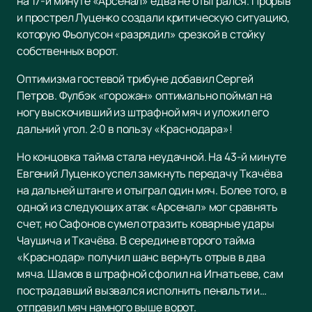
на 17-й минуте «Арсенал» едва не отыгрался. Прорыв
и прострел Луценко создали критическую ситуацию,
которую Фьолусон «разрядил» срезкой в стойку
собственных ворот.
Оптимизма гостевой трибуне добавил Сергей
Петров. Фулбэк «горожан» оптимально поймал на
ногу выскочивший из штрафной мяч и уложил его
дальний угол. 2:0 в пользу «Краснодара»!
Но концовка тайма стала неудачной. На 43-й минуте
Евгений Луценко успел замкнуть передачу Ткачёва
на дальней штанге и отыграл один мяч. Более того, в
одной из следующих атак «Арсенал» мог сравнять
счет, но Сафонов сумел отразить коварные удары
Чаушича и Ткачёва. В середине второго тайма
«Краснодар» получил шанс вернуть отрыв в два
мяча. Шамов в штрафной сфолил на Игнатьеве, сам
пострадавший вызвался исполнить пенальти и…
отправил мяч намного выше ворот.