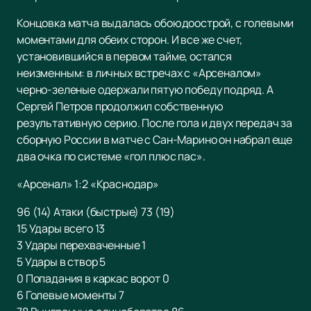
Концовка матча выдалась обоюдоострой, с голевыми
моментами для обеих сторон. И все же счет,
установившийся в первом тайме, остался
неизменным: в личных встречах с «Арсеналом»
черно-зеленые одержали пятую победу подряд. А
Сергей Петров продолжил собственную
результативную серию. После гола и двух передач за
сборную России в матче с Сан-Марино он набрал еще
два очка по системе «гол плюс пас».
«Арсенал» 1:2 «Краснодар»
96 (14) Атаки (быстрые) 73 (19)
15 Удары всего 13
3 Удары перехваченные 1
5 Удары в створ 5
0 Попадания в каркас ворот 0
6 Голевые моменты 7