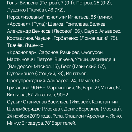
Голы: Вильена (Петров), 7 (0:1), Петров, 25 (0:2),
Луценко (Ткачёв), 43 (1:2),
Нереализованый пенальти: Игнатьев, 63 (мимо).
«Арсенал» (Тула): Шамов, Григалава, Беляев,
Александр Денисов (Лесовой, 66), Бауэр, Альварес,
Костадинов, Чаушич, Горбатенко (Ломовицкий, 75),
Ткачёв, Луценко.
«Краснодар»: Сафонов, Рамирес, Фьолусон,
Мартынович, Петров, Вильена, Уткин, Фернандеш
(Вандерсон Масиэл, 15), Берг (Газинский, 57),
Сулейманов (Стоцкий, 78), Игнатьев.
Предупреждения: Альварес, 24, Шамов, 62,
Григалава, 90+5 – Мартынович, 16, Берг, 27, Уткин, 61,
Вильена, 67, Игнатьев, 90+2.
Судьи: Станислав Васильев (Ижевск), Константин
Шаламберидзе (Москва), Денис Березнов (Москва).
24 ноября 2019 года. Тула. Стадион «Арсенал».
Ясно.
Минус 3 градуса. 7815 зрителей.