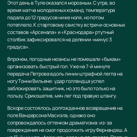
Этот день в Туле оказался морозным. С утра, во
время матча молодежных команд, температура
падала до 12 градусов ниже ноля, но потом
потеплело. К стартовому свистку встречи основных
составов «Арсенала» и «Краснодара» ртутный
столбик зафиксировался на делении «минус 3
градуса».
Впрочем, погодные нюансы не помешали «быкам»
организовать быстрый гол. Уже на 7-й минуте
передача Петрова вдоль линии штрафной легла на
ногу Тонни Вильене: удар голландца успел
заблокировать защитник, но это было только на
пользу. Срикошетив, мяч лег под правую штангу.
Вскоре состоялось долгожданное возвращение на
поле Вандерсона Масиэла, однако оно
сопровождалось оттенком драматизма: из-за
повреждения не смог продолжить игру Фернандеш. А