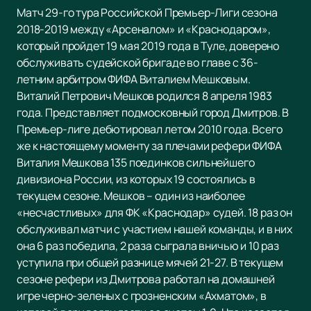
Матч 29-го тура Российской Премьер-Лиги сезона
2018-2019 между «Арсеналом» и «Краснодаром»,
который пройдет 19 мая 2019 года в Туле, доверено
обслуживать судейской бригаде во главе с 36-
летним арбитром ФИФА Виталием Мешковым.
Виталий Петрович Мешков родился 8 апреля 1983
года. Представляет подмосковный город Дмитров. В
Премьер-лиге дебютировал летом 2010 года. Всего
же к настоящему моменту за плечами рефери ФИФА
Виталия Мешкова 135 поединков сильнейшего
дивизиона России, из которых 19 состоялись в
текущем сезоне. Мешков – один из наиболее
«несчастливых» для ФК «Краснодар» судей. 18 раз он
обслуживал матчи с участием нашей команды, и в них
она 6 раз победила, 2 раза сыграла вничью и 10 раз
уступила при общей разнице мячей 21-27. В текущем
сезоне рефери из Дмитрова работал на домашней
игре черно-зеленых с грозненским «Ахматом», в