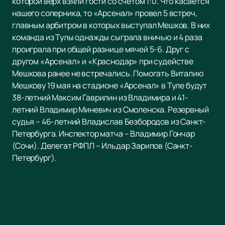
которой верх взяли гости со счетом 1:0. Что касается
нашего соперника, то «Арсенал» провел 5 встреч,
главным арбитром в которых выступал Мешков. В них
команда из Тулы однажды сыграла вничью и 4 раза
проиграла при общей разнице мячей 5-6. Друг с
другом «Арсенал» и «Краснодар» при судействе
Мешкова ранее не встречались. Помогать Виталию
Мешкову 19 мая на стадионе «Арсенал» в Туле будут
38-летний Максим Гаврилин из Владимира и 41-
летний Владимир Миневич из Смоленска. Резервный
судья – 46-летний Владислав Безбородов из Санкт-
Петербурга. Инспектор матча – Владимир Гончар
(Сочи). Делегат РФПЛ – Ильдар Зарипов (Санкт-
Петербург).