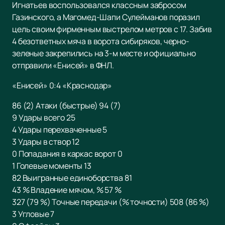
Игнатьев воспользовался классным забросом
Газинского, а Магомед-Шапи Сулейманов поразил
цель своим фирменным выстрелом метров с 17. Забив
4 безответных мяча в ворота сибиряков, черно-
зеленые закрепились на 3-м месте и официально
отправили «Енисей» в ФНЛ.
«Енисей» 0:4 «Краснодар»
86 (2) Атаки (быстрые) 94 (7)
9 Удары всего 25
4 Удары перехваченные 5
3 Удары в створ 12
0 Попадания в каркас ворот 0
1 Голевые моменты 13
82 Выигранные единоборства 81
43 % Владение мячом, % 57 %
327 (79 %) Точные передачи (% точности) 508 (86 %)
3 Угловые 7