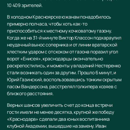
10 409 зрителей.
В холодном Красноярске южанам понадобилось
примерно полчаса, чтобы хоть как-то
приспособиться к местному кочковатому газону.
Когда же на 31-й минуте Виктор Классон подкараулил
неудачный вынос соперника и от линии вратарской
хлестким ударом с отскоком от газона поразил угол
ворот «Енисея», краснодарцы окончательно
раскрепостились, и моменты у владений Нестеренко
стали возникать один за другим. Прошло 6 минут, и
Юрий Газинский, воспользовавшись тонким скрытым
пасом Вандерсона, расстрелял голкипера хозяев с
близкого расстояния.
Верных шансов увеличить счет до конца встречи
гости имели не менее десятка, крупной же победу
«Краснодара» сделали два юных воспитанника
клубной Академии, вышедшие на замену. Иван