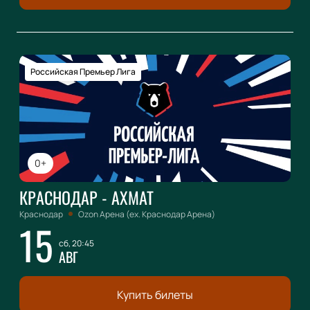
Российская Премьер Лига
0+
КРАСНОДАР - АХМАТ
Краснодар
Ozon Арена (ex. Краснодар Арена)
15
сб, 20:45
АВГ
Купить билеты