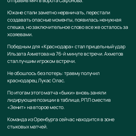
отправив мяч в ворота Сафонова.
Южане стали заметно нервничать, перестали
создавать опасные моменты, появилась ненужная
спешка, но заключительное слово все же осталось за
хозяевами.
Победным для «Краснодара» стал прицельный удар
Ильзата Ахметова на 76-й минуте встречи. Ахметов
стал лучшим игроком встречи.
Не обошлось без потерь: травму получил
краснодарец Лукас Олас.
По итогам этого матча «быки» вновь заняли
лидирующие позиции в таблице, РПЛ сместив
«Зенит» на второе место.
Команда из Оренбурга сейчас находится в зоне
стыковых матчей.