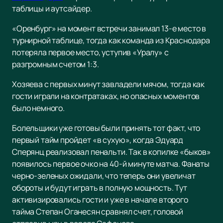
таблицы и аутсайдер.
«Оренбург» на момент встречи занимал 13-е место в
турнирной таблице, тогда как команда из Краснодара
потеряла первое место, уступив «Уралу» с
разгромным счетом 1:3.
Хозяева с первых минут завладели мячом, тогда как
гости играли на контратаках, но опасных моментов
было немного.
Болельщики уже готовы были принять тот факт, что
первый тайм пройдет «в сухую», когда Эдуард
Сперянц реализовал пенальти. Так в копилке «быков»
появилось первое очко на 40-й минуте матча. Фанаты
черно-зеленых ожидали, что теперь они увеличат
обороты и будут играть в полную мощность. Тут
активизировались гости и уже в начале второго
тайма Степан Оганесян сравнял счет, головой