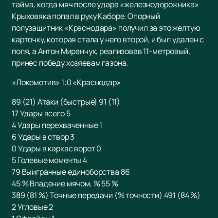
тайма, когда мяч после удара «железнодорожника»
Крыховяка попал в руку Каборе. Опорный
полузащитник «Краснодара» получил за это желтую
карточку, которая стала у него второй, и был удален с
поля, а Антон Миранчук, реализовав 11-метровый,
принес победу хозяевам газона.
«Локомотив» 1:0 «Краснодар»
89 (21) Атаки (быстрые) 91 (11)
17 Удары всего 5
4 Удары перехваченные 1
6 Удары в створ 3
0 Удары в каркас ворот 0
5 Голевые моменты 4
79 Выигранные единоборства 86
45 % Владение мячом, % 55 %
389 (81 %) Точные передачи (% точности) 491 (84 %)
2 Угловые 2