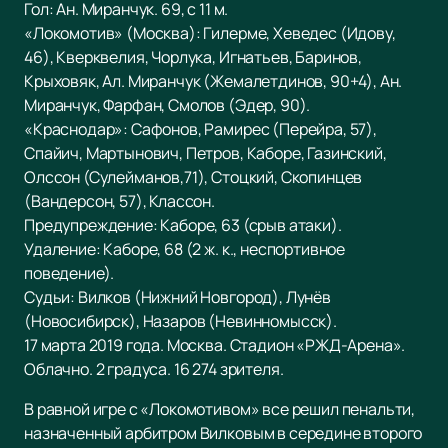
Гол: Ан. Миранчук. 69, с 11 м.
«Локомотив» (Москва): Гилерме, Хеведес (Идову,
46), Кверквелия, Чорлука, Игнатьев, Баринов,
Крыховяк, Ал. Миранчук (Жемалетдинов, 90+4), Ан.
Миранчук, Фарфан, Смолов (Эдер, 90).
«Краснодар»: Сафонов, Рамирес (Перейра, 57),
Спайич, Мартынович, Петров, Каборе, Газинский,
Олссон (Сулейманов,71), Стоцкий, Скопинцев
(Вандерсон, 57), Классон.
Предупреждение: Каборе, 63 (срыв атаки).
Удаление: Каборе, 68 (2 ж. к., неспортивное
поведение).
Судьи: Вилков (Нижний Новгород), Лунёв
(Новосибирск), Назаров (Невинномысск).
17 марта 2019 года. Москва. Стадион «РЖД-Арена».
Облачно. 2 градуса. 16 274 зрителя.
В равной игре с «Локомотивом» все решил пенальти,
назначенный арбитром Вилковым в середине второго