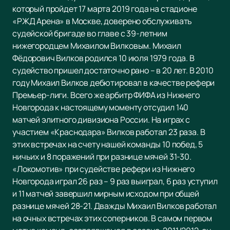
который пройдет 17 марта 2019 года на стадионе
«РЖД Арена» в Москве, доверено обслуживать
судейской бригаде во главе с 39-летним
нижегородцем Михаилом Вилковым. Михаил
Фёдорович Вилков родился 10 июля 1979 года. В
судейство пришел достаточно рано – в 20 лет. В 2010
году Михаил Вилков дебютировал в качестве рефери
Премьер-лиги. Всего же арбитр ФИФА из Нижнего
Новгорода к настоящему моменту отсудил 140
матчей элитного дивизиона России. На играх с
участием «Краснодара» Вилков работал 23 раза. В
этих встречах на счету нашей команды 10 побед, 5
ничьих и 8 поражений при разнице мячей 31-30.
«Локомотив» при судействе рефери из Нижнего
Новгорода играл 26 раз – 9 раз выиграл, 6 раз уступил
и 11 матчей завершил мирным исходом при общей
разнице мячей 28-21. Дважды Михаил Вилков работал
на очных встречах этих соперников. В самом первом