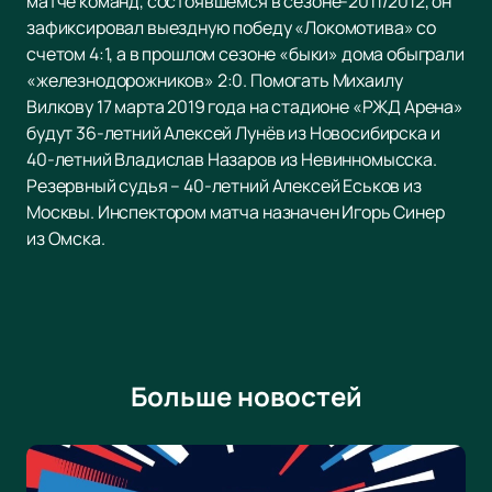
матче команд, состоявшемся в сезоне-2011/2012, он
зафиксировал выездную победу «Локомотива» со
счетом 4:1, а в прошлом сезоне «быки» дома обыграли
«железнодорожников» 2:0. Помогать Михаилу
Вилкову 17 марта 2019 года на стадионе «РЖД Арена»
будут 36-летний Алексей Лунёв из Новосибирска и
40-летний Владислав Назаров из Невинномысска.
Резервный судья – 40-летний Алексей Еськов из
Москвы. Инспектором матча назначен Игорь Синер
из Омска.
Больше новостей