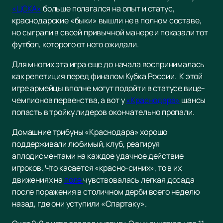
«ЦСКА»
больше полагался на опыт и статус,
краснодарские «быки» вышли не в полном составе,
но сыграли в своей привычной манере и показали тот
футбол, которого от него ожидали.
Для многих эта игра еще до начала воспринималась
как репетиция перед финалом Кубка России. К этой
игре армейцы вполне могут подойти в статусе вице-
чемпионов первенства, а вот у
«Краснодара»
шансы
попасть в тройку лидеров окончательно пропали.
Домашние трибуны «Краснодара» хорошо
поддерживали любимый, клуб, реагируя
аплодисментами на каждое удачное действие
игроков. Что касается «красно-синих», то в их
движениях на
поле
чувствовалась легкая досада
после поражения в столичном дерби всего неделю
назад, где они уступили «Спартаку».