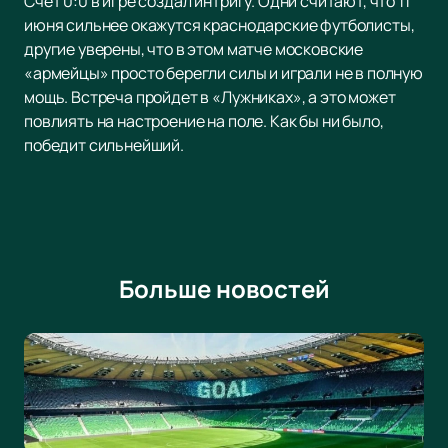
Счет 0:0 в игре создал интригу. Одни считают, что 11
июня сильнее окажутся краснодарские футболисты,
другие уверены, что в этом матче московские
«армейцы» просто берегли силы и играли не в полную
мощь. Встреча пройдет в «Лужниках», а это может
повлиять на настроение на поле. Как бы ни было,
победит сильнейший.
Больше новостей