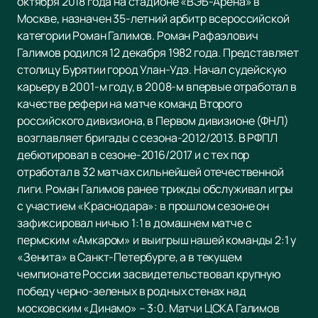
октября 2018 года на стадионе «ВЭБ-Арена» в
Москве, назначен 35-летний арбитр всероссийской
категории Роман Галимов. Роман Рафаэлович
Галимов родился 12 декабря 1982 года. Представляет
столицу Бурятии город Улан-Удэ. Начал судейскую
карьеру в 2001-м году, в 2008-м впервые отработал в
качестве рефери на матче команд Второго
российского дивизиона, в Первом дивизионе (ФНЛ)
возглавляет бригады с сезона-2012/2013. В РФПЛ
дебютировал в сезоне-2016/2017 и с тех пор
отработал в 32 матчах сильнейшей отечественной
лиги. Роман Галимов ранее трижды обслуживал игры
с участием «Краснодара»: в прошлом сезоне он
зафиксировал ничью 1:1 в домашнем матче с
пермским «Амкаром» и выигрыш нашей команды 2:1 у
«Зенита» в Санкт-Петербурге, а в текущем
чемпионате России засвидетельствовал крупную
победу черно-зеленых в родных стенах над
московским «Динамо» – 3:0. Матчи ЦСКА Галимов