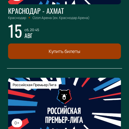
КРАСНОДАР - АХМАТ
Краснодар
Ozon Арена (ex. Краснодар Арена)
15
сб, 20:45
АВГ
Купить билеты
Российская Премьер Лига
0+