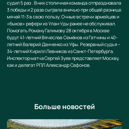
судил 5 раз . В них столичная команда отпраздновала
3 победы и 2 раза сыграла вничью при общей разнице
мячей 11-3 в свою пользу. Очные встречи армейцев и
«быков» рефери из Улан-Уды ранее не обслуживал.
Помогать Роману Галимову 28 октября в Москве
будут 41-летний Вячеслав Семёнов из Гатчины и 40-
летний Валерий Данченко из Уфы. Резервный судья –
34-летний Кирилл Левников из Санкт-Петербурга.
Инспектор матча Сергей Зуев представляет Москву,
как и делегат РПЛ Александр Сафонов.
Больше новостей