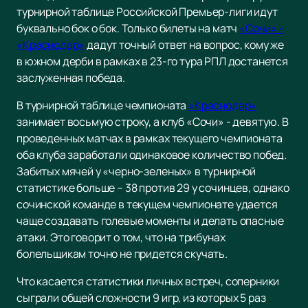
турнирной таблице Российской Премьер-лиги идут
буквально бок о бок. Только билеты на матч
«Сочи» -
«Краснодар»
дадут точный ответ на вопрос, кому же
в южном дерби в рамках в 23-го тура РПЛ достанется
заслуженная победа.
В турнирной таблице чемпионата
«Краснодар»
занимает восьмую строку, а клуб «Сочи» - девятую. В
проведенных матчах в рамках текущего чемпионата
оба клуба заработали одинаковое количество побед.
Забитых мячей у «черно-зеленых» в турнирной
статистике больше – 38 против 29 у сочинцев, однако
сочинской команде в текущем чемпионате удается
чаще создавать голевые моменты и делать опасные
атаки. Это говорит о том, что на трибунах
болельщикам точно не придется скучать.
Что касается статистики личных встреч, соперники
сыграли общей сложности 9 игр, из которых 5 раз