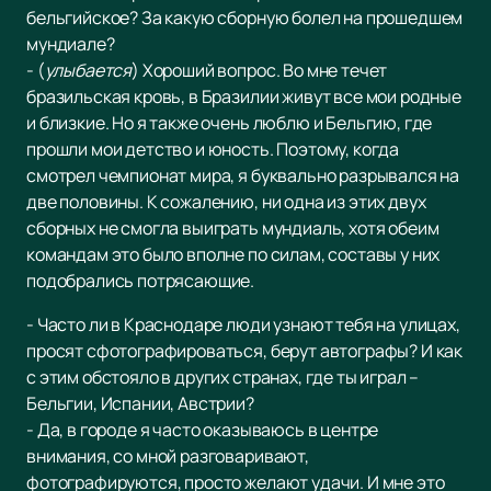
бельгийское? За какую сборную болел на прошедшем
мундиале?
- (
улыбается
) Хороший вопрос. Во мне течет
бразильская кровь, в Бразилии живут все мои родные
и близкие. Но я также очень люблю и Бельгию, где
прошли мои детство и юность. Поэтому, когда
смотрел чемпионат мира, я буквально разрывался на
две половины. К сожалению, ни одна из этих двух
сборных не смогла выиграть мундиаль, хотя обеим
командам это было вполне по силам, составы у них
подобрались потрясающие.
- Часто ли в Краснодаре люди узнают тебя на улицах,
просят сфотографироваться, берут автографы? И как
с этим обстояло в других странах, где ты играл –
Бельгии, Испании, Австрии?
- Да, в городе я часто оказываюсь в центре
внимания, со мной разговаривают,
фотографируются, просто желают удачи. И мне это