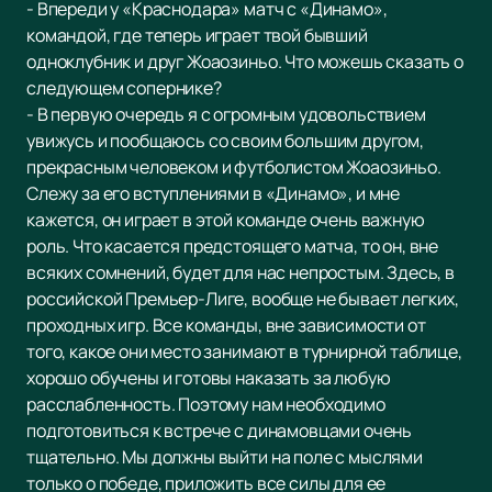
- Впереди у «Краснодара» матч с «Динамо»,
командой, где теперь играет твой бывший
одноклубник и друг Жоаозиньо. Что можешь сказать о
следующем сопернике?
- В первую очередь я с огромным удовольствием
увижусь и пообщаюсь со своим большим другом,
прекрасным человеком и футболистом Жоаозиньо.
Слежу за его вступлениями в «Динамо», и мне
кажется, он играет в этой команде очень важную
роль. Что касается предстоящего матча, то он, вне
всяких сомнений, будет для нас непростым. Здесь, в
российской Премьер-Лиге, вообще не бывает легких,
проходных игр. Все команды, вне зависимости от
того, какое они место занимают в турнирной таблице,
хорошо обучены и готовы наказать за любую
расслабленность. Поэтому нам необходимо
подготовиться к встрече с динамовцами очень
тщательно. Мы должны выйти на поле с мыслями
только о победе, приложить все силы для ее