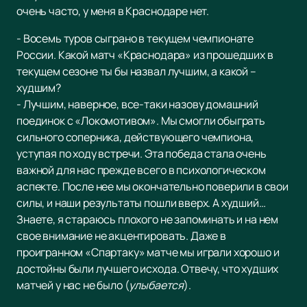
очень часто, у меня в Краснодаре нет.
- Восемь туров сыграно в текущем чемпионате
России. Какой матч «Краснодара» из прошедших в
текущем сезоне ты бы назвал лучшим, а какой –
худшим?
- Лучшим, наверное, все-таки назову домашний
поединок с «Локомотивом». Мы смогли обыграть
сильного соперника, действующего чемпиона,
уступая по ходу встречи. Эта победа стала очень
важной для нас прежде всего в психологическом
аспекте. После нее мы окончательно поверили в свои
силы, и наши результаты пошли вверх. А худший…
Знаете, я стараюсь плохого не запоминать и на нем
свое внимание не акцентировать. Даже в
проигранном «Спартаку» матче мы играли хорошо и
достойны были лучшего исхода. Отвечу, что худших
матчей у нас не было (
улыбается
).