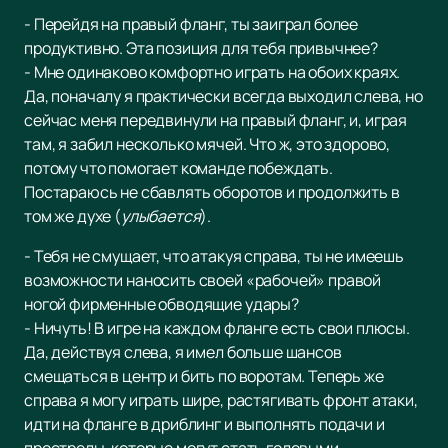
- Перейдя на правый фланг, ты заиграл более
продуктивно. Эта позиция для тебя привычнее?
- Мне одинаково комфортно играть на обоих краях.
Да, поначалу я практически всегда выходил слева, но
сейчас меня передвинули на правый фланг, и, играя
там, я забил несколько мячей. Что ж, это здорово,
потому что помогает команде побеждать.
Постараюсь не сбавлять оборотов и продолжить в
том же духе (
улыбается
).
- Тебя не смущает, что атакуя справа, ты не имеешь
возможности наносить своей «рабочей» правой
ногой фирменные обводящие удары?
- Ничуть! В игре на каждом фланге есть свои плюсы.
Да, действуя слева, я имел больше шансов
смещаться в центр и бить по воротам. Теперь же
справа я могу играть шире, растягивать фронт атаки,
идти на фланге в дриблинг и выполнять подачи и