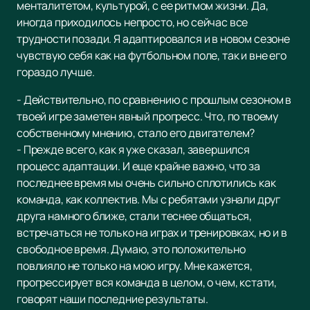
менталитетом, культурой, с ее ритмом жизни. Да,
иногда приходилось непросто, но сейчас все
трудности позади. Я адаптировался и в новом сезоне
чувствую себя как на футбольном поле, так и вне его
гораздо лучше.
- Действительно, по сравнению с прошлым сезоном в
твоей игре заметен явный прогресс. Что, по твоему
собственному мнению, стало его двигателем?
- Прежде всего, как я уже сказал, завершился
процесс адаптации. И еще крайне важно, что за
последнее время мы очень сильно сплотились как
команда, как коллектив. Мы с ребятами узнали друг
друга намного ближе, стали теснее общаться,
встречаться не только на играх и тренировках, но и в
свободное время. Думаю, это положительно
повлияло не только на мою игру. Мне кажется,
прогрессирует вся команда в целом, о чем, кстати,
говорят наши последние результаты.