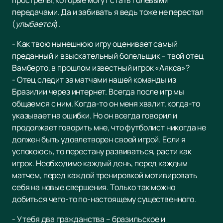
прострелы, которые могут стать голевыми
передачами. Да и забивать я ведь тоже не перестал
(
улыбается
).
- Как твою нынешнюю игру оценивает самый
преданный и взыскательный болельщик – твой отец
Вамберто, в прошлом известный игрок «Аякса»?
- Отец следит за матчами нашей команды из
Бразилии через интернет. Всегда после игр мы
общаемся с ним. Когда-то он меня хвалит, когда-то
указывает на ошибки. Но он всегда говорил и
продолжает говорить мне, что футболист никогда не
должен быть удовлетворен своей игрой. Если я
успокоюсь, то перестану развиваться, расти как
игрок. Необходимо каждый день, перед каждым
матчем, перед каждой тренировкой мотивировать
себя на новые свершения. Только так можно
добиться чего-то по-настоящему существенного.
- У тебя два гражданства – бразильское и