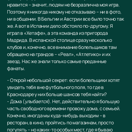
нравится – значит, людям не безразлична моя игра.
Поэтому я никогда никому не отказываю – ни в фото,
ни в общении. В Бельгии и Австрии все было точно так
же. А вот в Испании дело обстояло по-другому. Я
играл в «Хетафе», а эта команда из пригорода
Мадрида. В испанской столице сразу несколько
клубов и, конечно, все внимание болельщиков там
обращено на грандов – «Реал», «Атлетико» и их
звезд. Нас же знали только самые преданные
фанаты.
- Открой небольшой секрет: если болельщики хотят
увидеть тебя вне футбольного поля, то где в
Краснодаре у них больше шансов тебя найти?
- Дома (
улыбается
). Нет, действительно я большую
часть свободного времени провожу дома, с семьей.
Конечно, иногда мы куда-нибудь выходим – в
ресторан, в кино, пройтись по магазинам, просто
погулять – но каких-то особых мест, где я бываю