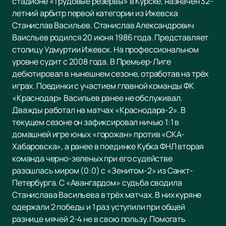
стадионе «Трудовые резервы» в Курске, назначен 32-
летний арбитр первой категории из Ижевска
Станислав Васильев. Станислав Александрович
Ваисльев родился 20 июня 1986 года. Представляет
столицу Удмуртии Ижевск. На профессиональном
уровне судит с 2008 года. В Премьер-Лиге
дебютировал в нынешнем сезоне, отработав на трёх
играх. Поединки с участием главной команды ФК
«Краснодар» Васильев ранее не обслуживал.
Дважды работал на матчах «Краснодара-2». В
текущем сезоне он зафиксировал ничью 1:1 в
домашней игре юных «горожан» против «СКА-
Хабаровска», а ранее в поединке Кубка ФНЛ вторая
команда черно-зеленых при его судействе
разошлась миром (0:0) с «Зенитом-2» из Санкт-
Петербурга. С «Авангардом» судьба сводила
Станислава Васильева в трёх матчах. В них куряне
одержали 2 победы и 1 раз уступили при общей
разнице мячей 2-4 не в свою пользу. Помогать