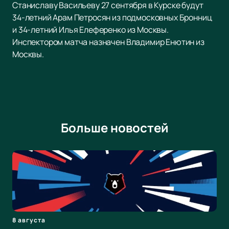
Станиславу Васильеву 27 сентября в Курске будут
34-летний Арам Петросян из подмосковных Бронниц
и 34-летний Илья Елеференко из Москвы.
Инспектором матча назначен Владимир Енютин из
Москвы.
Больше новостей
8 августа