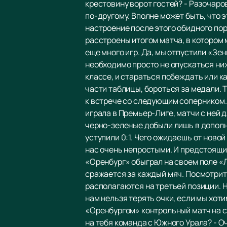
крестовину ворот гостей? - Разочаров
по-другому. Вполне может быть, что э
настроение после этого обидного пора
расстроены итогом матча, в котором 
еще много игр. Да, мы отпустили «Зени
необходимо просто не опускаться ниж
классе, и стараться побеждать или к
части таблицы, бороться за медали. 
к встрече со следующим соперником. 
играла в Премьер-Лиге, матчи с ней 
черно-зеленые добыли лишь в дополни
уступили 0:1. Чего ожидаешь от новой
нас очень непростыми. И предстоящий 
«Оренбург» обыграл на своем поле «Л
сражается за каждый мяч. Посмотрите
располагаются на третьей позиции. Но
нам нельзя терять очки, если мы хот
«Оренбургом» контрольный матч на сб
на тебя команда с Южного Урала? - О