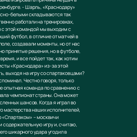
ренбурге. - Шарль, «Краснодару»
расно-белыми складываются так
ственно работали на тренировках,
 с этой командой мы выходим с
ший футбол, в отличие от матчей в
оле, создавали моменты, но от нас
о принятые решения, но в футболе,
время, и все пойдет так, как хотим
листы «Краснодара» из-за этой
ь, выходя на игру со спартаковцами?
споминал. Честно говоря, только
лее опытная команда по сравнению с
рала чемпионат страны. Она может
сленных шансов. Когда я играл во
го мастерства наших исполнителей,
о «Спартаком» – москвичи
и содержательную игру и, считаю,
оего шикарного удара угодил в