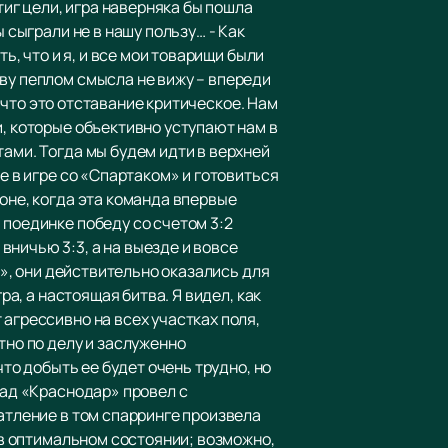
тиг цели, игра наверняка бы пошла
 сыграли не в нашу пользу… - Как
ь, что и я, и все мои товарищи были
ву пеплом смысла не вижу – впереди
, что это отставание критическое. Нам
и, которые объективно уступают нам в
тами. Тогда мы будем идти в верхней
е в игре со «Спартаком» и готовиться
оне, когда эта команда впервые
 поединке победу со счетом 3:2
ничью 3:3, а на выезде и вовсе
м», они действительно оказались для
ра, а настоящая битва. Я видел, как
агрессивно на всех участках поля,
тно по делу и заслуженно
что добыть ее будет очень трудно, но
зад «Краснодар» провел с
атление в том спарринге произвела
е в оптимальном состоянии; возможно,