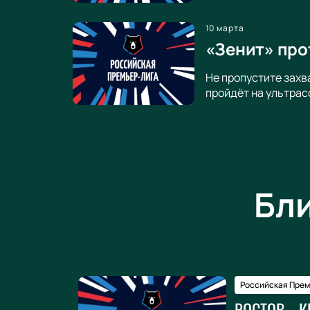
10 марта
«Зенит» про
Не пропустите зах
пройдёт на ультрас
Бл
Российская Прем
РОСТОВ - 