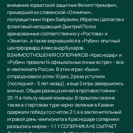
внимание хорватский защитник Филипп Уремович,
пришедший из словенской «Олимпии»,
полузащитники Хорен Байрамян, Ибрагим Цаллагов и
фланговый нападающий Дмитрий Полоз
арендованные соответственно у «Ростова» и
«Зенита», а также вернувшийся в «Рубин» опытный
центрфорвард Александр Бухаров.
ВЗАИМООТНОШЕНИЯ СОПЕРНИКОВ «Краснодар» и
«Рубин» провели 14 официальных очных встреч – все
в чемпионате России. В этих играх «быки»
отпраздновали успех 10 раз, 2 раза уступили
(последний – 5 лет назад), а еще 2 игры завершились
вничью. Общая разница мячей в противостоянии –
20-11 в пользу нашей команды. В прошлом сезоне
также в стартовом туре черно-зеленые в Казани
одержали победу со счетом 2:1, а в заключительный
игровой день чемпионата в Краснодаре соперники
разошлись миром – 1:1. У СОПЕРНИКА НЕ СЫГРАЕТ