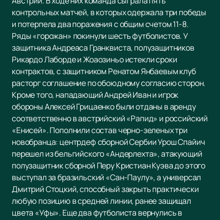
Австрии. В ходе них команда сыграла пять
контрольных матчей, в которых одержала три победы
и потерпела два поражения с общим счетом 11-8.
Ряды «горожан» покинули шесть футболистов. У
защитника Андреаса Гранквиста, полузащитников
Рикардо Лаборде и Жоаозиньо истекли сроки
контрактов, с защитником Ренатом Янбаевым клуб
расторг соглашение по обоюдному согласию сторон.
Кроме того, нападающий Андрей Иван и игрок
обороны Алексей Грицаенко были отданы в аренду
соответственно в австрийский «Рапид» и российский
«Енисей». Пополнили состав черно-зеленых три
новобранца: центрдеф сборной Сербии Урош Спайич
перешел из бельгийского «Андерлехта», атакующий
полузащитник сборной Перу Кристиан Куэва до этого
выступал за бразильский «Сан-Паулу», а универсал
Дмитрий Стоцкий, способный закрыть практически
любую позицию в средней линии, ранее защищал
цвета «Уфы». Еще два футболиста вернулись в