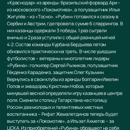
«Краснодар» из аренды: бразильский форвард Ари –
из московского «Локомотива», а полузащитник Илья
Жигулёв – из «Тосно». «Рубин» готовился к сезону в
Сербии и Австрии, где провел в сумме 6 спаррингов. В
них казанцы одержали 3 победы, 1 раз сыграли
вничью и 2 раза уступили с общей разницей мячей
4:2. Состав команды Курбана Бердыева летом
обновился практически на треть. В числе ушедших
футболистов – ветераны и многолетние лидеры
«Рубина»: голкипер Сергей Рыжиков, полузащитник
Гёкдениз Карадениз, защитник Олег Кузьмин.
Вернулись в свои клубы из аренды болгарин Ивелин
Попов и эквадорец Кристиан Нобоа, которые
минувшей весной определяли игру казанцев в центре
поля. Сменили столицу Татарстана на столицу
России два молодых и талантливых местных
воспитанника – Рифат Жемалетдинов теперь будет
выступать за «Локомотив», а Ильзат Ахметов – за
ЦСКА. Из приобретений «Рубина» обращают на себя