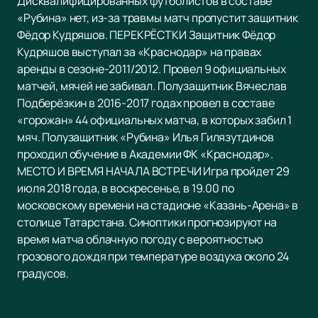
Дисквалифицированных футболистов в составе
«Рубина» нет, из-за травмы матч пропустит защитник
Фёдор Кудряшов. ПЕРЕКРЁСТКИ Защитник Фёдор
Кудряшов выступал за «Краснодар» на правах
аренды в сезоне-2011/2012. Провел 9 официальных
матчей, мячей не забивал. Полузащитник Вячеслав
Подберёзкин в 2016-2017 годах провел в составе
«горожан» 44 официальных матча, в которых забил 1
мяч. Полузащитник «Рубина» Илья Гилязутдинов
проходил обучение в Академии ФК «Краснодар».
МЕСТО И ВРЕМЯ НАЧАЛА ВСТРЕЧИ Игра пройдет 29
июля 2018 года, в воскресенье, в 19.00 по
московскому времени на стадионе «Казань-Арена» в
столице Татарстана. Синоптики прогнозируют на
время матча облачную погоду с вероятностью
грозового дождя при температуре воздуха около 24
градусов.