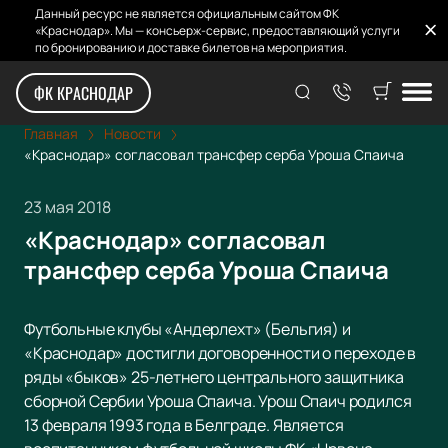
Данный ресурс не является официальным сайтом ФК
«Краснодар». Мы — консьерж-сервис, предоставляющий услуги
по бронированию и доставке билетов на мероприятия.
ФК КРАСНОДАР
Главная
Новости
«Краснодар» согласовал трансфер серба Уроша Спаича
23 мая 2018
«Краснодар» согласовал
трансфер серба Уроша Спаича
Футбольные клубы «Андерлехт» (Бельгия) и
«Краснодар» достигли договоренности о переходе в
ряды «быков» 25-летнего центрального защитника
сборной Сербии Уроша Спаича. Урош Спаич родился
13 февраля 1993 года в Белграде. Является