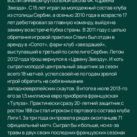
воспитанником футбольной школы ФК «Црвена
Звезда». С 15 лет играл за молодежный состав клуба
из столицы Сербии, а осенью 2010 года в возрасте 17
лет дебютировал за главную команду, выйдя на
замену во встрече Кубка страны. В 2011 году с целью
обретения игровой практики Спаич был отдан в
аренду в «Сопот», фарм-клуб «звездашей»,
выступавший в третьей по силе лиге Сербии. Летом
2012 года Урош вернулся в «Црвену Звезду». И хоть
сыграл молодой центральный защитник за сезон
всего 18 матчей, успел своей не по годам зрелой
игрой обратить на себя внимание
западноевропейских скаутов. В итоге в июле 2013-го
его за 1,5 миллиона евро приобрела французская
«Тулуза». Практически сразу 20-летний защитник с
ростом 188 см стал игроком стартового состава клуба
Лиги 1. За три года он провел в рядах окситанцев 71
официальный матч. Сыграл бы и больше, но из-за
травм в двух своих последних французских сезонах