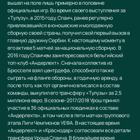
вышел на поле лишь примерно в половине
официальных игр. Во время своего выступления за
«Тулузу», в 2015 году, Спаич, ранее регулярно
привлекавшийся в юношеские и молодежную
сборную своей страны, получил свой первый вызов в
главную дружину Сербии. К настоящему моменту в
его активе 5 матчей за национальную сборную. В
2016 году Спаичем заинтересовался бельгийский
топ-клуб «Андерлехт». Сначала коллектив из
Брюсселя взял центрдефа, способного также
сыграть на фланге обороны, в годичную аренду, а
после того, как тот органично вписался в состав
команды, выкупил его трансфер у «Тулузы» за 2,5
миллиона евро. В сезоне-2017/2018 Урош принял
участие в 36 официальных поединках в составе
«Андерлехта», в том числе в пяти матчах группового
этапа Лиги Чемпионов УЕФА. В настоящее время
«Андерлехт» и «Краснодар» согласовали все детали
трансфера Уроша Спаича. В ближайшее время