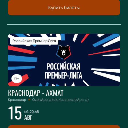
Купить билеты
Российская Премьер Лига
0+
КРАСНОДАР - АХМАТ
Краснодар
Ozon Арена (ex. Краснодар Арена)
15
сб, 20:45
АВГ