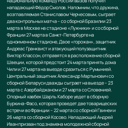
национальную команду России вызов получил
нападающий Фёдор Смолов. Напомним, что дружина,
возглавляемая Станиславом Черчесовым, сыграет
два контрольных матча – со сборной Бразилии 23
марта в Москве на стадионе «Лужники» и со сборной
Франции 27 марта в Санкт-Петербурге на
одноименном стадионе, Двое «горожан», защитник
Андреас Гранквист и атакующий полузащитник
Виктор Классон, отправятся в расположение сборной
Швеции, которой предстоит 24 марта принять дома
Чили и 27 марта на выезде сразиться с Румынией.
Центральный защитник Александр Мартынович со
сборной Беларуси дважды сыграет на выезде – 23
марта с Азербайджаном и 27 марта со Словенией.
Опорный хавбек Шарль Каборе уедет в сборную
Буркина-Фасо, которая проведет две товарищеских
встречи во Франции – 22 марта со сборной Гвинеи и
26 марта со сборной Косово. Нападающий Андрей
Иван призван под знамена молодежной сборной