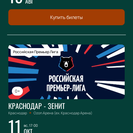
АВГ
Купить билеты
Российская Премьер Лига
0+
КРАСНОДАР - ЗЕНИТ
Краснодар
Ozon Арена (ex. Краснодар Арена)
11
вс, 17:00
ОКТ