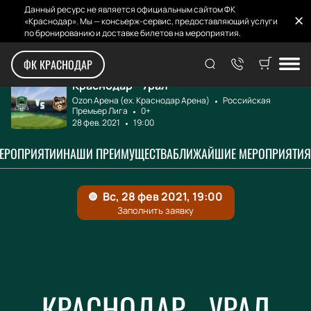
Данный ресурс не является официальным сайтом ФК
«Краснодар». Мы — консьерж-сервис, предоставляющий услуги
по бронированию и доставке билетов на мероприятия.
Главная
Афиша и билеты
Краснодар - Урал...
ФК КРАСНОДАР
Краснодар - Урал
Ozon Арена (ex. Краснодар Арена)
Российская
Премьер Лига
0+
28 фев. 2021
19:00
МЕРОПРИЯТИИ
НАШИ ПРЕИМУЩЕСТВА
БЛИЖАЙШИЕ МЕРОПРИЯТИЯ
КРАСНОДАР - УРАЛ