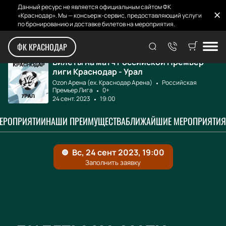
Данный ресурс не является официальным сайтом ФК
«Краснодар». Мы — консьерж-сервис, предоставляющий услуги
по бронированию и доставке билетов на мероприятия.
Главная
Афиша и билеты
Краснодар - Урал
ФК КРАСНОДАР
Билеты на матч Российской Премьер
лиги Краснодар - Урал
Ozon Арена (ex. Краснодар Арена)
Российская
Премьер Лига
0+
24 сент. 2023
19:00
МЕРОПРИЯТИИ
НАШИ ПРЕИМУЩЕСТВА
БЛИЖАЙШИЕ МЕРОПРИЯТИЯ