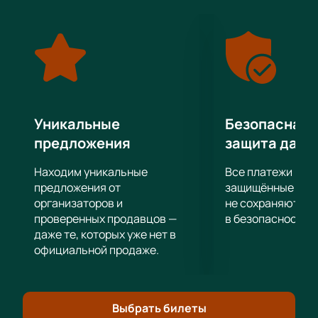
сотни фанатов. Он также не новичок в РПЛ и уже не
раз проявлял себя перспективным и сильным
игроком.
В рамках регулярного чемпионата РПЛ сражаются
сильнейшие клубы страны, и эта игра
гарантировано подарит зрителям яркие
впечатления от профессионального футбола.
Уникальные
Безопасная 
Все что нужно – это купить билеты на матч РПЛ
предложения
защита данн
Краснодар - Урал и присоединиться к тем
счастливчикам, кто будет следить за ходом игры
Находим уникальные
Все платежи про
вживую. Заказать официальные билеты на матчи
предложения от
защищённые шлю
РПЛ на нашем сайте можно всего за пару минут.
организаторов и
не сохраняются 
проверенных продавцов —
в безопасности.
даже те, которых уже нет в
официальной продаже.
Выбрать билеты