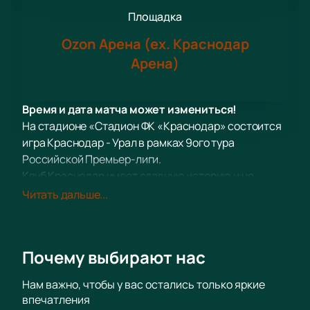
Площадка
Ozon Арена (ex. Краснодар
Арена)
Время и дата матча может измениться!
На стадионе «Стадион ФК «Краснодар» состоится
игра Краснодар - Урал в рамках 9ого тура
Российской Премьер-лиги.
Клуб Краснодар имеет славную историю и не
первый год принимает участие в РПЛ, неизменно
Читать дальше...
радуя своих поклонников яркими интригующими
матчами и впечатляющими победами. Безусловно,
не обходится и без досадных поражений. Именно в
Почему выбирают нас
таких случаях команде больше всего нужна
поддержка болельщиков. Его соперник Урал – еще
Нам важно, чтобы у вас остались только яркие
один известный профессиональный футбольный
впечатления
клуб, за успехами которого пристально следят