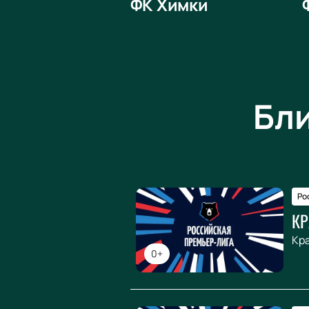
ФК Химки
Бл
Ро
КР
Кр
0+