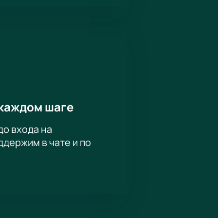
каждом шаге
до входа на
держим в чате и по