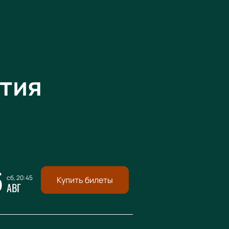
тия
5
сб, 20:45
Купить билеты
АВГ