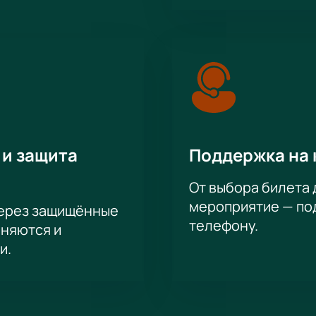
 и защита
Поддержка на 
От выбора билета 
мероприятие — под
через защищённые
телефону.
аняются и
и.