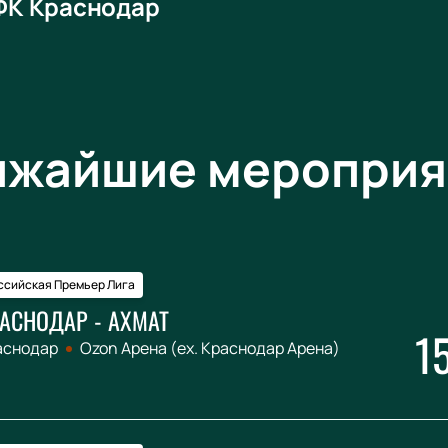
ФК Краснодар
ижайшие мероприя
ссийская Премьер Лига
АСНОДАР - АХМАТ
1
аснодар
Ozon Арена (ex. Краснодар Арена)