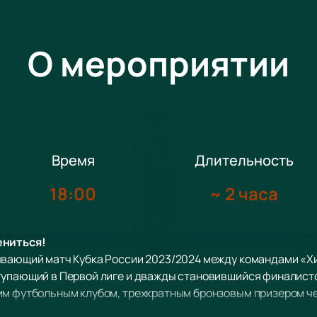
О мероприятии
Время
Длительность
18:00
~
2 часа
ениться!
ывающий матч Кубка России 2023/2024 между командами «Хи
тупающий в Первой лиге и дважды становившийся финалисто
им футбольным клубом, трехкратным бронзовым призером ч