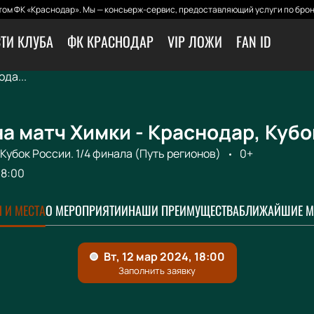
ом ФК «Краснодар». Мы — консьерж-сервис, предоставляющий услуги по брон
ТИ КЛУБА
ФК КРАСНОДАР
VIP ЛОЖИ
FAN ID
да...
а матч Химки - Краснодар, Куб
Кубок России. 1/4 финала (Путь регионов)
0+
18:00
 И МЕСТА
О МЕРОПРИЯТИИ
НАШИ ПРЕИМУЩЕСТВА
БЛИЖАЙШИЕ М