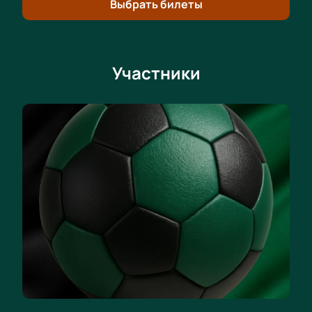
Билеты на матч Балтика — Краснодар
Выбрать билеты
Купите билеты на матч Балтика — Краснодар
онлайн.
Выберите места по интерактивной схеме
Участники
трибун.
Для гостей доступны VIP-ложи с
дополнительными удобствами.
Корпоративные клиенты получают
специальные условия покупки билетов на
футбол.
Забронируйте билеты онлайн или по
телефону. Менеджер поможет выбрать места
и расскажет о стоимости билетов на матч.