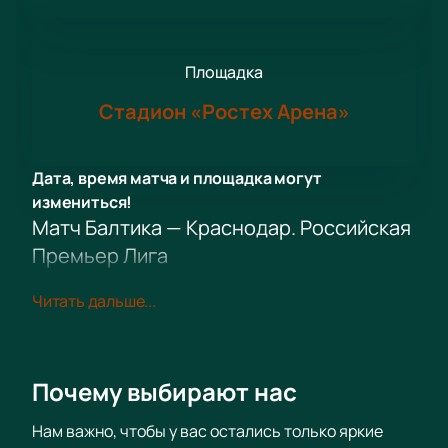
Площадка
Стадион «Ростех Арена»
Дата, время матча и площадка могут
измениться!
Матч Балтика — Краснодар. Российская
Премьер Лига
Футбольный матч Балтика — Краснодар станет
Читать дальше...
ярким событием российского футбола. Клубы
встретятся на поле и определят сильнейшего в
турнире Российской Премьер Лиги.
Дата и место игры
Почему выбирают нас
Матч пройдет в Калининграде. Адрес: Солнечный
бульвар, 25. Встреча войдет в сезон обоих клубов.
Нам важно, чтобы у вас остались только яркие