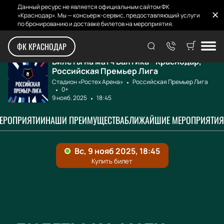
Данный ресурс не является официальным сайтом ФК
«Краснодар». Мы — консьерж-сервис, предоставляющий услуги
по бронированию и доставке билетов на мероприятия.
Главная
Афиша и билеты
Балтика - Красно...
ФК КРАСНОДАР
Билеты на матч Балтика - Краснодар,
Российская Премьер Лига
Стадион «Ростех Арена»
Российская Премьер Лига
0+
9 нояб. 2025
18:45
МЕРОПРИЯТИИ
НАШИ ПРЕИМУЩЕСТВА
БЛИЖАЙШИЕ МЕРОПРИЯТИЯ