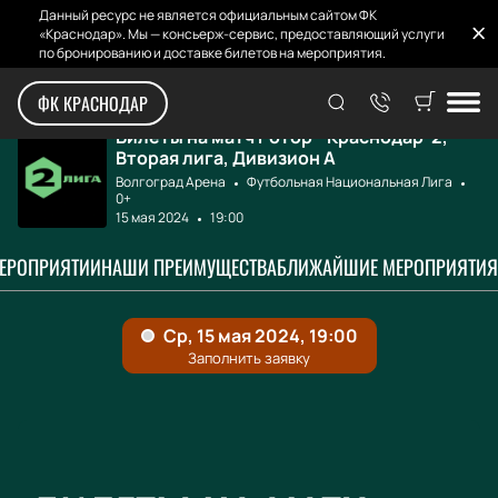
Данный ресурс не является официальным сайтом ФК
«Краснодар». Мы — консьерж-сервис, предоставляющий услуги
по бронированию и доставке билетов на мероприятия.
Главная
Афиша и билеты
Ротор - Краснода...
ФК КРАСНОДАР
Билеты на матч Ротор - Краснодар-2,
Вторая лига, Дивизион А
Волгоград Арена
Футбольная Национальная Лига
0+
15 мая 2024
19:00
МЕРОПРИЯТИИ
НАШИ ПРЕИМУЩЕСТВА
БЛИЖАЙШИЕ МЕРОПРИЯТИЯ