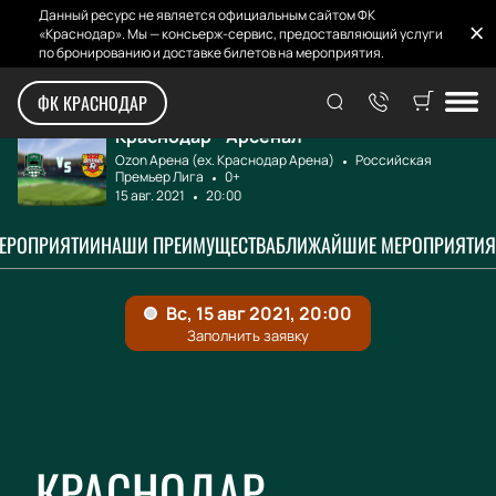
Данный ресурс не является официальным сайтом ФК
«Краснодар». Мы — консьерж-сервис, предоставляющий услуги
по бронированию и доставке билетов на мероприятия.
Главная
Афиша и билеты
Краснодар - Арсе...
ФК КРАСНОДАР
Краснодар - Арсенал
Ozon Арена (ex. Краснодар Арена)
Российская
Премьер Лига
0+
15 авг. 2021
20:00
МЕРОПРИЯТИИ
НАШИ ПРЕИМУЩЕСТВА
БЛИЖАЙШИЕ МЕРОПРИЯТИЯ
КРАСНОДАР -