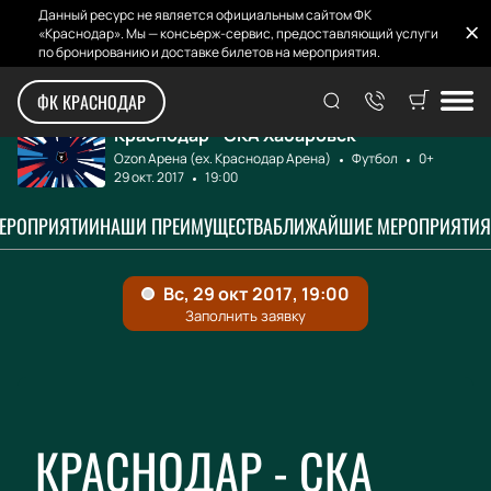
Данный ресурс не является официальным сайтом ФК
«Краснодар». Мы — консьерж-сервис, предоставляющий услуги
по бронированию и доставке билетов на мероприятия.
Главная
Афиша и билеты
Краснодар - СКА ...
ФК КРАСНОДАР
Краснодар - СКА Хабаровск
Ozon Арена (ex. Краснодар Арена)
Футбол
0+
29 окт. 2017
19:00
МЕРОПРИЯТИИ
НАШИ ПРЕИМУЩЕСТВА
БЛИЖАЙШИЕ МЕРОПРИЯТИЯ
КРАСНОДАР - СКА