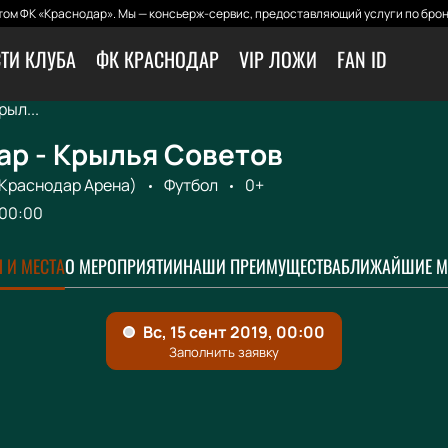
ом ФК «Краснодар». Мы — консьерж-сервис, предоставляющий услуги по брон
ТИ КЛУБА
ФК КРАСНОДАР
VIP ЛОЖИ
FAN ID
ыл...
ар - Крылья Советов
 Краснодар Арена)
Футбол
0+
00:00
 И МЕСТА
О МЕРОПРИЯТИИ
НАШИ ПРЕИМУЩЕСТВА
БЛИЖАЙШИЕ М