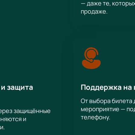
— даже те, которы
продаже.
 и защита
Поддержка на 
От выбора билета 
мероприятие — под
через защищённые
телефону.
аняются и
и.