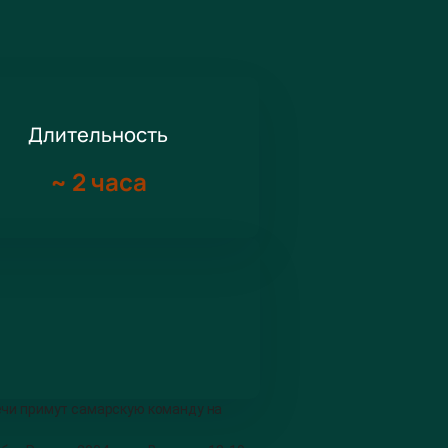
Длительность
~
2 часа
речи примут самарскую команду на