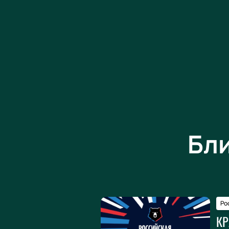
Бл
Ро
КР