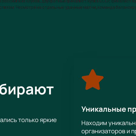
 российских клубов, двукратный финалист кубка СССР, финалист куб
пехом. Несмотря на отдельные удачные матчи, команда балансиру
оп-5 лучших команд РФПЛ нынешнего сезона. «Черно-зеленые» (та
 шансы стать одним из призеров этого сезона. Лидер турнирной та
ще возможно сократить.
нет важным событием для обеих команд. Для южан это возможност
 улучшить свои позиции. Матч будет интересен еще и тем, что в с
зона по забитым мячам. А полузащитник «быков» Юрий Газинский ли
УЕФА. Это значит, что он подходит для проведения финалов чемпи
Строительство стадиона завершилось в 2016 году. Арена отличает
градусов, который заменяет обычное табло. Настоящий футбольн
ыбирают
Уникальные п
тались только яркие
Находим уникальн
организаторов и 