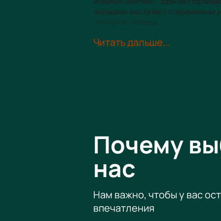
«Крылья Советов» – один из старейших
«волжане» выступают с переменным ус
турнирной таблицы.
Молодой клуб «Краснодар» входит в т
Читать дальше...
благодаря клубным цветам) имеют все
встречи на 6 баллов, и этот разрыв е
Матч Краснодар – Крылья Советов ста
самарцы будут сражаться за то, чтобы
Виктор Клаэссон – одни из лидеров се
«Краснодар» – стадион 4-й категории 
матчей Лиги Чемпионов и Лиги УЕФА. 
вместимостью и медиаэкраном на 360 
своими глазами!
Почему в
нас
Нам важно, чтобы у вас ос
впечатления