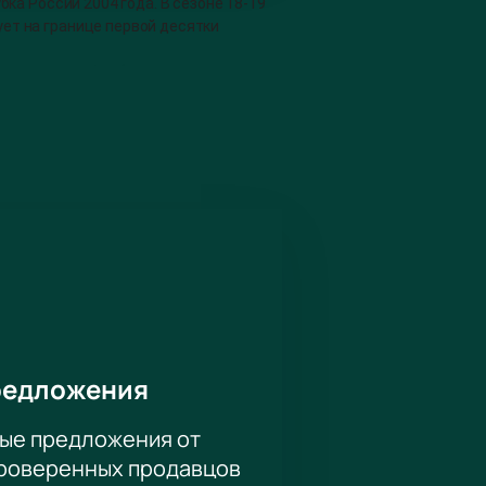
ка России 2004 года. В сезоне 18-19
ет на границе первой десятки
кое прозвище футболисты получили
блицы – «Зенит» – опережает хозяев
ь вырваться в лидеры турнира, а
оставе «Краснодара» играют Ари и
дирует по количеству голевых пасов.
онатов мира, чемпионатов Европы,
ся инновационным дизайном, большой
ый болельщик должен увидеть это
редложения
ые предложения от
проверенных продавцов