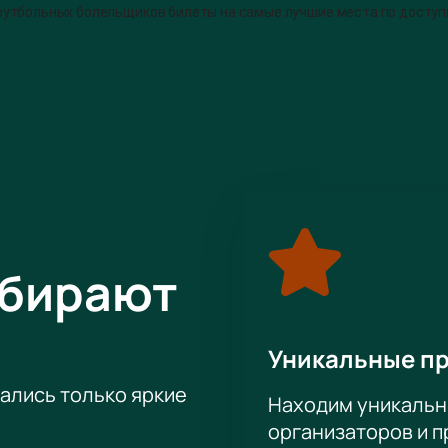
футбольных болельщиков билеты на самые лучшие места по доступ
емые впечатления от матча и посмотреть его с повышенным комфор
тч Краснодар - Байер в Краснодаре теперь есть у каждого! Коман
м!
февраля на матч, чтобы поддержать свою команду! Такую возможнос
ыбирают
Уникальные п
тались только яркие
Находим уникальн
организаторов и 