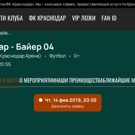
ом ФК «Краснодар». Мы — консьерж-сервис, предоставляющий услуги по брон
ТИ КЛУБА
ФК КРАСНОДАР
VIP ЛОЖИ
FAN ID
йе...
р - Байер 04
 Краснодар Арена)
Футбол
0+
20:55
 И МЕСТА
О МЕРОПРИЯТИИ
НАШИ ПРЕИМУЩЕСТВА
БЛИЖАЙШИЕ М