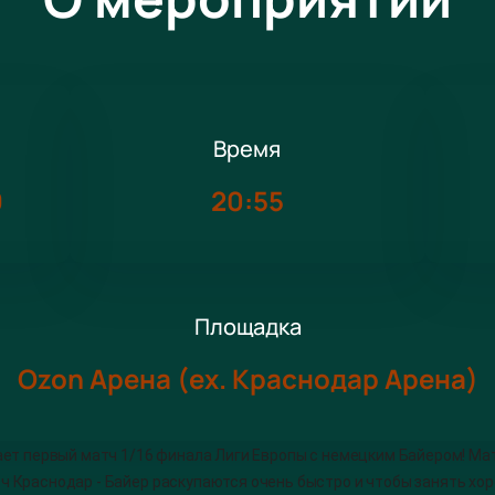
Время
9
20:55
Площадка
Ozon Арена (ex. Краснодар Арена)
ает первый матч 1/16 финала Лиги Европы с немецким Байером! Ма
ч Краснодар - Байер раскупаются очень быстро и чтобы занять хо