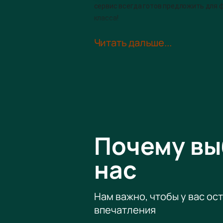
сервис всегда готов предложить для 
класса!
Читать дальше...
Для тех, кто хочет получить незабыва
122, 120, 108, 110.
Уникальная возможность посмотреть ма
другом, матч обещает быть интересны
Обязательно приходите в четверг, 14 
Почему в
нас
Нам важно, чтобы у вас ос
впечатления