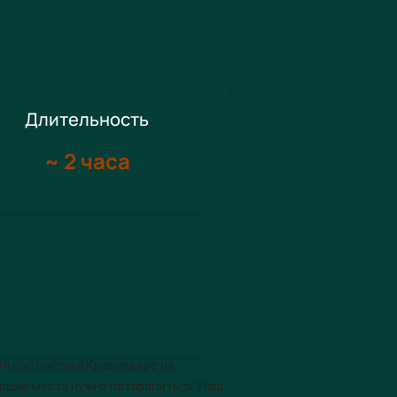
Длительность
~
2 часа
тч состоится в Краснодаре на
рошее место нужно поторопиться. Наш