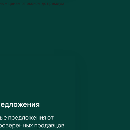
ным ценам от эконом до премиум
том, предлагаем билеты в VIP сектора:
ды еще ни разу не встречались друг с
ть упускать никак нельзя!
редложения
ые предложения от
проверенных продавцов