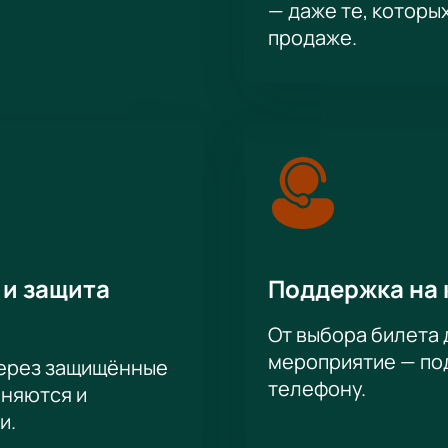
— даже те, которы
продаже.
 и защита
Поддержка на 
От выбора билета 
мероприятие — под
через защищённые
телефону.
аняются и
и.