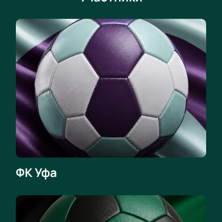
укажите подходящий способ оплаты. Укажите ваш
e-mail, если будете проводить платеж картой
онлайн. На него будут отправлены электронные
билеты, чек об оплате. Распечатывать такие
билеты не требуется, достаточно показать их на
экране телефона, чтобы пройти на стадион.
Есть опция доставки билетов на дом. Заказ в этом
случае оплачивается при получении. Услуги
доставки рассчитывается отдельно.
Отправляйтесь на яркий, боевой матч 11 тура 17
октября между "Краснодаром" и "Уфой".
Насладитесь сражением и плотной борьбой.
Болейте за хозяев или гостей. Билеты на схватку
уже доступны у нас!
ФК Уфа