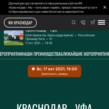
Данный ресурс не является официальным сайтом ФК
«Краснодар». Мы — консьерж-сервис, предоставляющий услуги
по бронированию и доставке билетов на мероприятия.
Главная
Афиша и билеты
Краснодар - Уфа
ФК КРАСНОДАР
Краснодар - Уфа
Ozon Арена (ex. Краснодар Арена)
Российская
Премьер Лига
0+
17 окт. 2021
19:00
МЕРОПРИЯТИИ
НАШИ ПРЕИМУЩЕСТВА
БЛИЖАЙШИЕ МЕРОПРИЯТИЯ
КРАСНОДАР - УФА