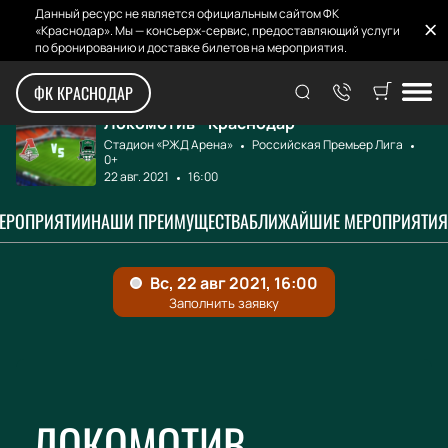
Данный ресурс не является официальным сайтом ФК
«Краснодар». Мы — консьерж-сервис, предоставляющий услуги
по бронированию и доставке билетов на мероприятия.
Главная
Афиша и билеты
Локомотив - Крас...
ФК КРАСНОДАР
Локомотив - Краснодар
Стадион «РЖД Арена»
Российская Премьер Лига
0+
22 авг. 2021
16:00
МЕРОПРИЯТИИ
НАШИ ПРЕИМУЩЕСТВА
БЛИЖАЙШИЕ МЕРОПРИЯТИЯ
ЛОКОМОТИВ -