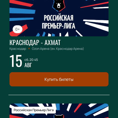
0+
КРАСНОДАР - АХМАТ
Краснодар
Ozon Арена (ex. Краснодар Арена)
15
сб, 20:45
АВГ
Купить билеты
Российская Премьер Лига