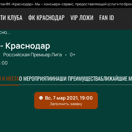
ом ФК «Краснодар». Мы — консьерж-сервис, предоставляющий услуги по брон
ТИ КЛУБА
ФК КРАСНОДАР
VIP ЛОЖИ
FAN ID
но...
- Краснодар
Российская Премьер Лига
0+
9:00
 И МЕСТА
О МЕРОПРИЯТИИ
НАШИ ПРЕИМУЩЕСТВА
БЛИЖАЙШИЕ М