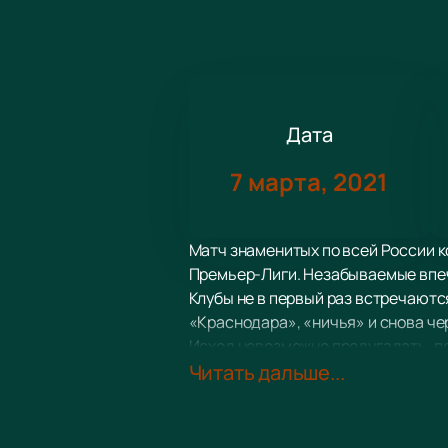
Дата
7 марта, 2021
Матч знаменитых по всей России к
Премьер-Лиги. Незабываемые впеч
Клубы не в первый раз встречаютс
«Краснодара», «ничья» и снова че
Исход невозможно предугадать, по
«Краснодар» - достаточно совреме
Читать дальше...
занимала лидирующие позиции в ре
финалистом Кубка России сезона 20
поэтому любому сопернику будет и