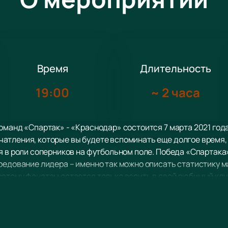
Время
Длительность
19:00
~
2 часа
оманд «Спартак» - «Краснодар» состоится 7 марта 2021 года
атления, которые вы будете вспоминать еще долгое время,
я в роли соперников на футбольном поле. Победа «Спартак
редование лидера – именно так можно описать статистику м
этому фанатам остается только верить в свой любимый клу
нный футбольный клуб, который был основан в 2008 году. У
йтингах, участвовала во многих соперничествах и завоевыв
13/14, 3-кратным бронзовым призёром Чемпионата России (20
нтересно играть с такой талантливой краснодарской коман