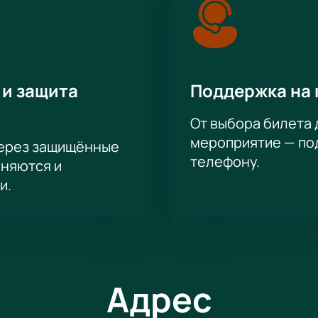
 и защита
Поддержка на 
От выбора билета 
мероприятие — под
через защищённые
телефону.
аняются и
и.
Адрес