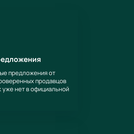
клуб «Спартак». Российская
ывала поддержку и уважение
тренированные годами, готов
ициями!
незабываемые эмоции от
редложения
ые предложения от
проверенных продавцов
х уже нет в официальной