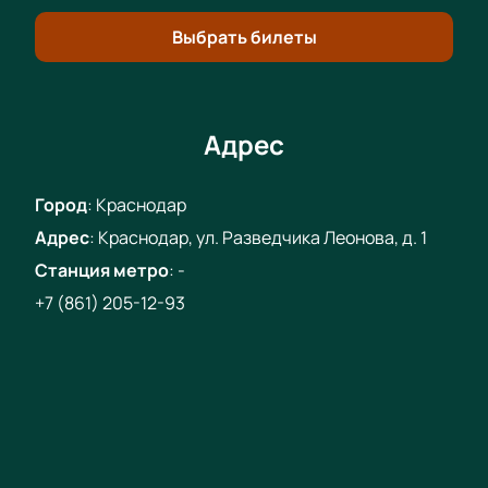
Цены зависят от выбранных мест.
Посмотрите цены и бронируйте билеты заранее.
Выбрать билеты
Увидьте футбол вживую!
Адрес
Город
:
Краснодар
Адрес
:
Краснодар, ул. Разведчика Леонова, д. 1
Станция метро
:
-
+7 (861) 205-12-93