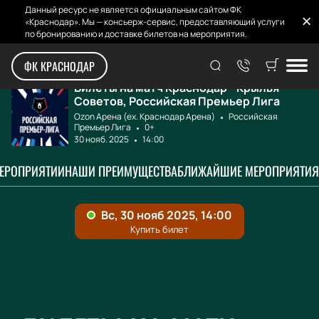
Данный ресурс не является официальным сайтом ФК
«Краснодар». Мы — консьерж-сервис, предоставляющий услуги
по бронированию и доставке билетов на мероприятия.
Главная
Афиша и билеты
Краснодар - Крыл...
ФК КРАСНОДАР
Билеты на матч Краснодар - Крылья
Советов, Российская Премьер Лига
Ozon Арена (ex. Краснодар Арена)
Российская
Премьер Лига
0+
30 нояб. 2025
14:00
МЕРОПРИЯТИИ
НАШИ ПРЕИМУЩЕСТВА
БЛИЖАЙШИЕ МЕРОПРИЯТИЯ