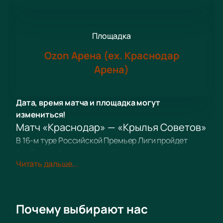
Площадка
Ozon Арена (ex. Краснодар
Арена)
Дата, время матча и площадка могут
измениться!
Матч «Краснодар» — «Крылья Советов»
В 16-м туре Российской Премьер Лиги пройдет
футбольный матч между «Краснодаром» и
Читать дальше...
«Крыльями Советов». Обе команды нацелены на
победу, и болельщиков ждет захватывающая игра.
Дата и место встречи
Место — Краснодар, улица Разведчика Леонова,
Почему выбирают нас
дом 1. Узнайте время начала матча на сайте.